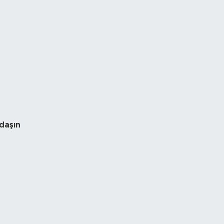
daşın