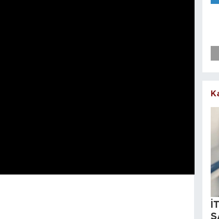
K
İ
S