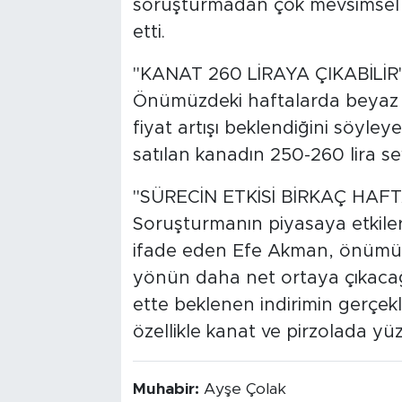
soruşturmadan çok mevsimsel t
etti.
"KANAT 260 LİRAYA ÇIKABİLİR
Önümüzdeki haftalarda beyaz 
fiyat artışı beklendiğini söyle
satılan kanadın 250-260 lira sev
"SÜRECİN ETKİSİ BİRKAÇ HAF
Soruşturmanın piyasaya etkile
ifade eden Efe Akman, önümüzdek
yönün daha net ortaya çıkacağ
ette beklenen indirimin gerçekl
özellikle kanat ve pirzolada yü
Muhabir:
Ayşe Çolak