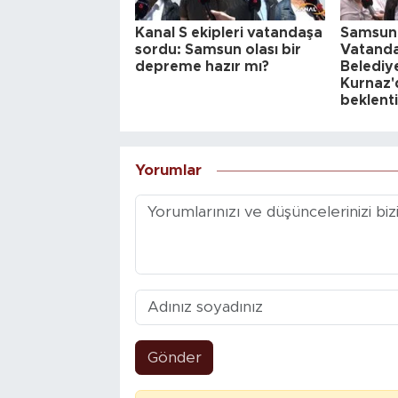
Kanal S ekipleri vatandaşa
Samsunl
sordu: Samsun olası bir
Vatanda
depreme hazır mı?
Belediy
Kurnaz'd
beklenti
Yorumlar
Gönder