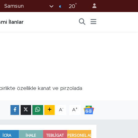
°
Samsun
20
mi İlanlar
likte özellikle kanat ve pirzolada
-
+
A
A