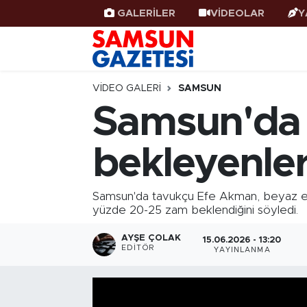
GALERİLER
VİDEOLAR
Y
Samsun Haber
Samsun Nöbetçi Eczaneler
Samsunspor
Samsun Hava Durumu
VIDEO GALERI
SAMSUN
Samsun'da 
Samsun Rehberi
SAMSUN Namaz Vakitleri
bekleyenle
Resmi İlanlar
Samsun Trafik Yoğunluk Haritası
Süper Lig Puan Durumu ve Fikstür
Samsun'da tavukçu Efe Akman, beyaz ette
yüzde 20-25 zam beklendiğini söyledi.
Tüm Manşetler
AYŞE ÇOLAK
15.06.2026 - 13:20
EDITÖR
YAYINLANMA
Son Dakika Haberleri
Haber Arşivi