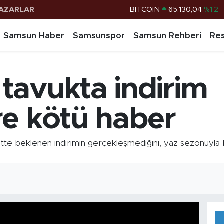
BITCOIN
65.130,04
%1.2
AZARLAR
DOLAR
47,7106
%0.17
Samsun Haber
Samsunspor
Samsun Rehberi
Res
EURO
55,1652
%0.27
STERLİN
64,4046
%0.35
tavukta indirim
G.ALTIN
6648.99
%2.59
BİST100
13.773
%-19
re kötü haber
 beklenen indirimin gerçekleşmediğini, yaz sezonuyla bir