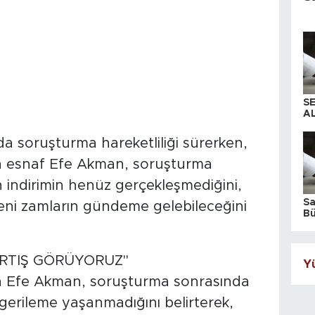
S
AL
a soruşturma hareketliliği sürerken,
n esnaf Efe Akman, soruşturma
 indirimin henüz gerçekleşmediğini,
S
yeni zamların gündeme gelebileceğini
Bü
iş
ARTIŞ GÖRÜYORUZ"
Yü
n Efe Akman, soruşturma sonrasında
 gerileme yaşanmadığını belirterek,