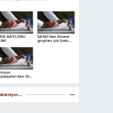
ERA NAYLONU
SASKİ'den blower
IMI
grupları için bakım
ihalesi
amsun
yükşehir'den 10
 yeri satış ihalesi
kleniyor...