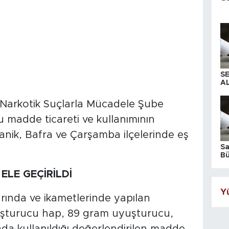
S
AL
Narkotik Suçlarla Mücadele Şube
 madde ticareti ve kullanımının
anik, Bafra ve Çarşamba ilçelerinde eş
S
Bü
iş
LE GEÇİRİLDİ
Yü
arında ve ikametlerinde yapılan
uşturucu hap, 89 gram uyuşturucu,
a kullanıldığı değerlendirilen madde,