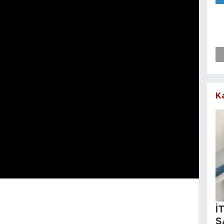
K
İ
S