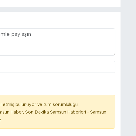
l etmiş bulunuyor ve tüm sorumluluğu
amsun Haber, Son Dakika Samsun Haberleri - Samsun
z.