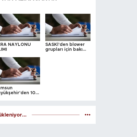
ERA NAYLONU
SASKİ'den blower
IMI
grupları için bakım
ihalesi
amsun
yükşehir'den 10
 yeri satış ihalesi
kleniyor...