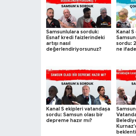
Samsunlulara sorduk:
Kanal S 
Esnaf kredi faizlerindeki
Samsun'
artışı nasıl
sordu: 2
değerlendiriyorsunuz?
ne ifad
Kanal S ekipleri vatandaşa
Samsunl
sordu: Samsun olası bir
Vatanda
depreme hazır mı?
Belediy
Kurnaz'd
beklenti