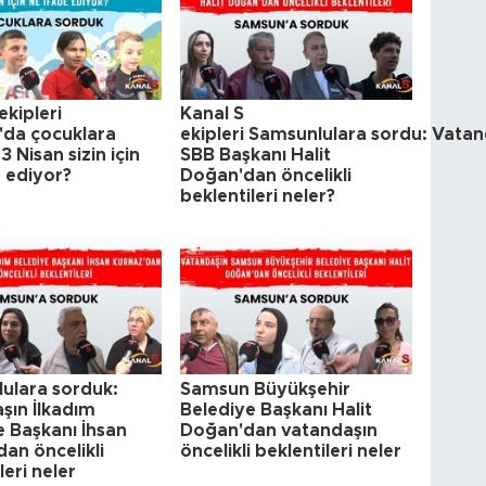
ekipleri
Kanal S
da çocuklara
ekipleri Samsunlulara sordu: Vatan
3 Nisan sizin için
SBB Başkanı Halit
e ediyor?
Doğan'dan öncelikli
beklentileri neler?
ulara sorduk:
Samsun Büyükşehir
şın İlkadım
Belediye Başkanı Halit
e Başkanı İhsan
Doğan'dan vatandaşın
an öncelikli
öncelikli beklentileri neler
leri neler