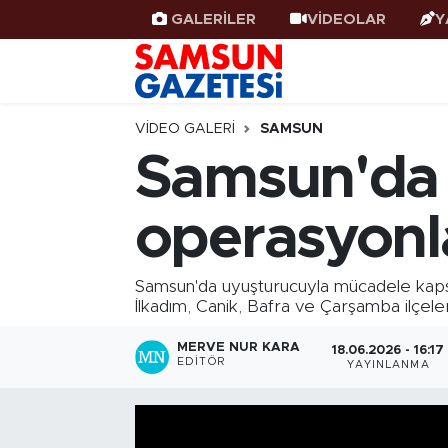
GALERİLER
VİDEOLAR
Y
Samsun Haber
Samsun Nöbetçi Eczaneler
Samsunspor
Samsun Hava Durumu
VIDEO GALERI
SAMSUN
Samsun'da 
Samsun Rehberi
SAMSUN Namaz Vakitleri
operasyonl
Resmi İlanlar
Samsun Trafik Yoğunluk Haritası
Süper Lig Puan Durumu ve Fikstür
Samsun'da uyuşturucuyla mücadele kaps
İlkadım, Canik, Bafra ve Çarşamba ilçeleri
Tüm Manşetler
MERVE NUR KARA
18.06.2026 - 16:17
EDITÖR
YAYINLANMA
Son Dakika Haberleri
Haber Arşivi