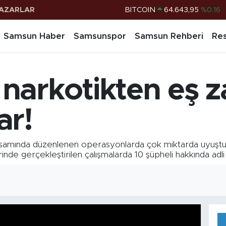
BITCOIN
64.643,95
%0.16
AZARLAR
DOLAR
47,6006
%0.06
Samsun Haber
Samsunspor
Samsun Rehberi
Res
EURO
55,0250
%0.02
STERLİN
64,2398
%0.2
narkotikten eş z
G.ALTIN
6500.87
%0.12
BİST100
13.799
%70
ar!
amında düzenlenen operasyonlarda çok miktarda uyuşturuc
nde gerçekleştirilen çalışmalarda 10 şüpheli hakkında adli i