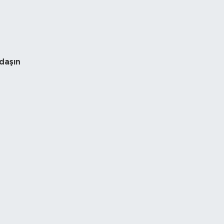
daşın