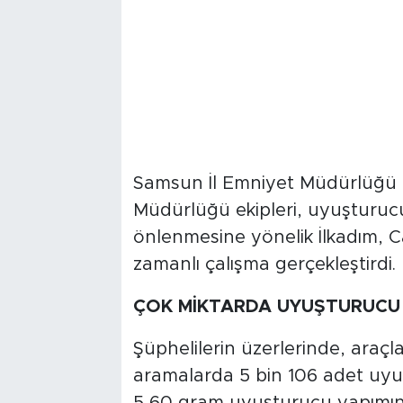
Samsun İl Emniyet Müdürlüğü 
Müdürlüğü ekipleri, uyuşturucu
önlenmesine yönelik İlkadım, C
zamanlı çalışma gerçekleştirdi.
ÇOK MİKTARDA UYUŞTURUCU E
Şüphelilerin üzerlerinde, araçl
aramalarda 5 bin 106 adet uy
5,60 gram uyuşturucu yapımınd