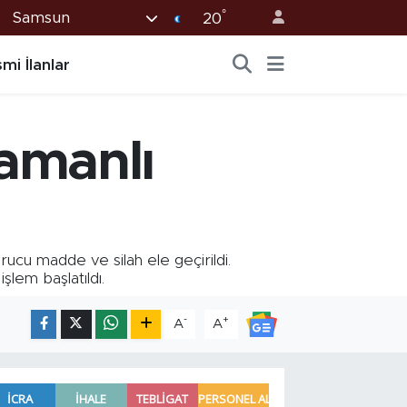
°
Samsun
20
mi İlanlar
amanlı
u madde ve silah ele geçirildi.
şlem başlatıldı.
-
+
A
A