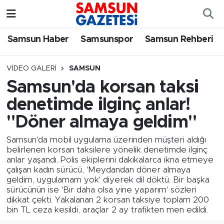
Samsun Haber
Samsun Nöbetçi Eczaneler
Samsun Haber
Samsunspor
Samsun Rehberi
Samsunspor
Samsun Hava Durumu
VIDEO GALERI
SAMSUN
Samsun'da korsan taksi
Samsun Rehberi
SAMSUN Namaz Vakitleri
denetimde ilginç anlar!
Resmi İlanlar
Samsun Trafik Yoğunluk Haritası
"Döner almaya geldim"
Samsun'da mobil uygulama üzerinden müşteri aldığı
Süper Lig Puan Durumu ve Fikstür
belirlenen korsan taksilere yönelik denetimde ilginç
anlar yaşandı. Polis ekiplerini dakikalarca ikna etmeye
Tüm Manşetler
çalışan kadın sürücü, 'Meydandan döner almaya
geldim, uygulamam yok' diyerek dil döktü. Bir başka
sürücünün ise 'Bir daha olsa yine yaparım' sözleri
Son Dakika Haberleri
dikkat çekti. Yakalanan 2 korsan taksiye toplam 200
bin TL ceza kesildi, araçlar 2 ay trafikten men edildi.
Haber Arşivi