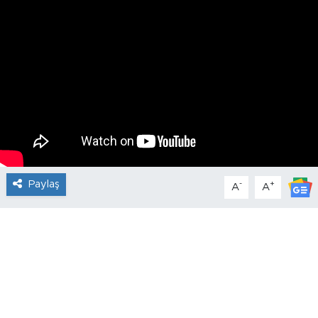
Paylaş
-
+
A
A