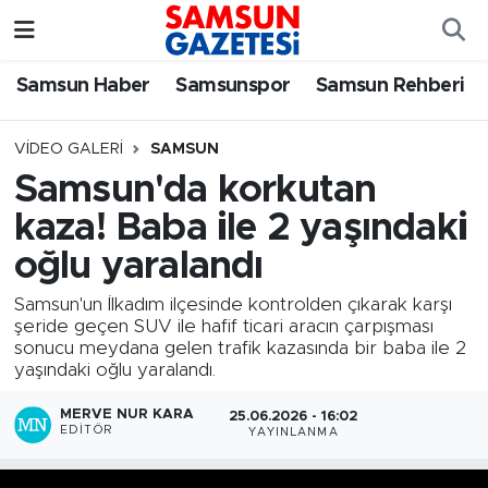
Samsun Haber
Samsun Nöbetçi Eczaneler
Samsun Haber
Samsunspor
Samsun Rehberi
Samsunspor
Samsun Hava Durumu
VIDEO GALERI
SAMSUN
Samsun'da korkutan
Samsun Rehberi
SAMSUN Namaz Vakitleri
kaza! Baba ile 2 yaşındaki
Resmi İlanlar
Samsun Trafik Yoğunluk Haritası
oğlu yaralandı
Samsun'un İlkadım ilçesinde kontrolden çıkarak karşı
Süper Lig Puan Durumu ve Fikstür
şeride geçen SUV ile hafif ticari aracın çarpışması
sonucu meydana gelen trafik kazasında bir baba ile 2
Tüm Manşetler
yaşındaki oğlu yaralandı.
Son Dakika Haberleri
MERVE NUR KARA
25.06.2026 - 16:02
EDITÖR
YAYINLANMA
Haber Arşivi