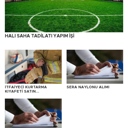
HALI SAHA TADİLATI YAPIM İŞİ
İTFAİYECİ KURTARMA
SERA NAYLONU ALIMI
KIYAFETİ SATIN
ALINACAKTIR