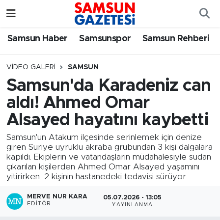
Samsun Haber
Samsun Nöbetçi Eczaneler
Samsun Haber
Samsunspor
Samsun Rehberi
Samsunspor
Samsun Hava Durumu
VIDEO GALERI
SAMSUN
Samsun'da Karadeniz can
Samsun Rehberi
SAMSUN Namaz Vakitleri
aldı! Ahmed Omar
Resmi İlanlar
Samsun Trafik Yoğunluk Haritası
Alsayed hayatını kaybetti
Samsun'un Atakum ilçesinde serinlemek için denize
Süper Lig Puan Durumu ve Fikstür
giren Suriye uyruklu akraba grubundan 3 kişi dalgalara
kapıldı. Ekiplerin ve vatandaşların müdahalesiyle sudan
Tüm Manşetler
çıkarılan kişilerden Ahmed Omar Alsayed yaşamını
yitirirken, 2 kişinin hastanedeki tedavisi sürüyor.
Son Dakika Haberleri
MERVE NUR KARA
05.07.2026 - 13:05
EDITÖR
YAYINLANMA
Haber Arşivi