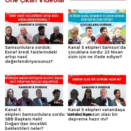
Öne Çıkan Videolar
Samsunlulara sorduk:
Kanal S ekipleri Samsun'da
Esnaf kredi faizlerindeki
çocuklara sordu: 23 Nisan
artışı nasıl
sizin için ne ifade ediyor?
değerlendiriyorsunuz?
Kanal S
Kanal S ekipleri vatandaşa
ekipleri Samsunlulara sordu: Vatandaşın
sordu: Samsun olası bir
SBB Başkanı Halit
depreme hazır mı?
Doğan'dan öncelikli
beklentileri neler?