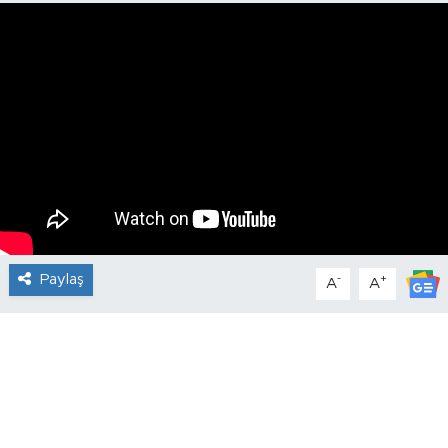
Paylaş
-
+
A
A