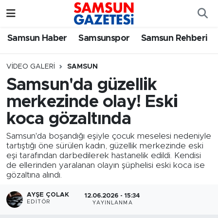
Samsun Haber
Samsun Nöbetçi Eczaneler
Samsun Haber
Samsunspor
Samsun Rehberi
Samsunspor
Samsun Hava Durumu
VIDEO GALERI
SAMSUN
Samsun'da güzellik
Samsun Rehberi
SAMSUN Namaz Vakitleri
merkezinde olay! Eski
Resmi İlanlar
Samsun Trafik Yoğunluk Haritası
koca gözaltında
Samsun'da boşandığı eşiyle çocuk meselesi nedeniyle
Süper Lig Puan Durumu ve Fikstür
tartıştığı öne sürülen kadın, güzellik merkezinde eski
eşi tarafından darbedilerek hastanelik edildi. Kendisi
Tüm Manşetler
de ellerinden yaralanan olayın şüphelisi eski koca ise
gözaltına alındı.
Son Dakika Haberleri
AYŞE ÇOLAK
12.06.2026 - 15:34
EDITÖR
YAYINLANMA
Haber Arşivi