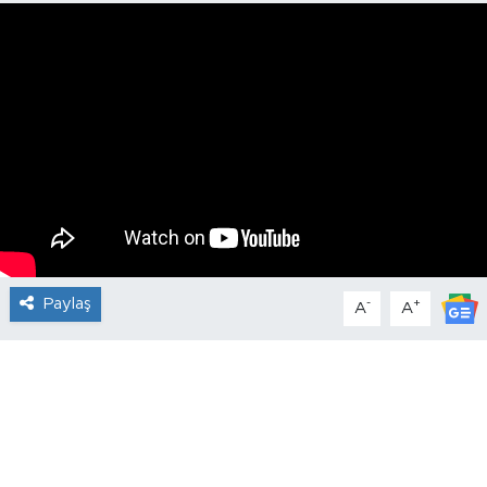
Paylaş
-
+
A
A