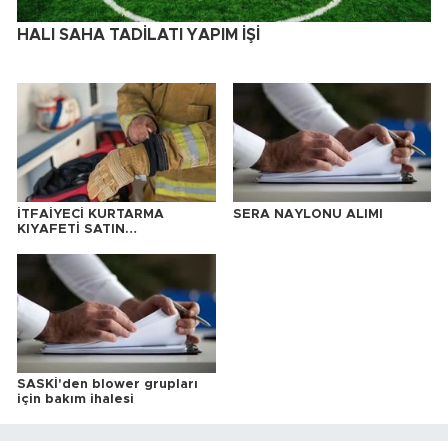
HALI SAHA TADİLATI YAPIM İŞİ
İTFAİYECİ KURTARMA
SERA NAYLONU ALIMI
KIYAFETİ SATIN
ALINACAKTIR
SASKİ'den blower grupları
için bakım ihalesi