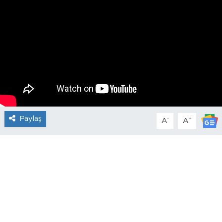
Paylaş
-
+
A
A