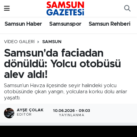
Samsun Haber
Samsun Nöbetçi Eczaneler
Samsun Haber
Samsunspor
Samsun Rehberi
Samsunspor
Samsun Hava Durumu
VIDEO GALERI
SAMSUN
Samsun'da faciadan
Samsun Rehberi
SAMSUN Namaz Vakitleri
dönüldü: Yolcu otobüsü
Resmi İlanlar
Samsun Trafik Yoğunluk Haritası
alev aldı!
Samsun'un Havza ilçesinde seyir halindeki yolcu
Süper Lig Puan Durumu ve Fikstür
otobüsünde çıkan yangın, yolculara korku dolu anlar
yaşattı.
Tüm Manşetler
AYŞE ÇOLAK
10.06.2026 - 09:03
EDITÖR
YAYINLANMA
Son Dakika Haberleri
Haber Arşivi