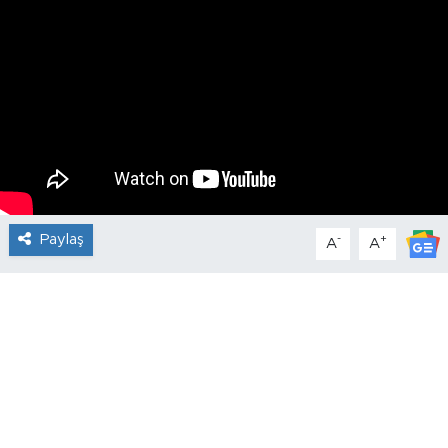
Paylaş
-
+
A
A