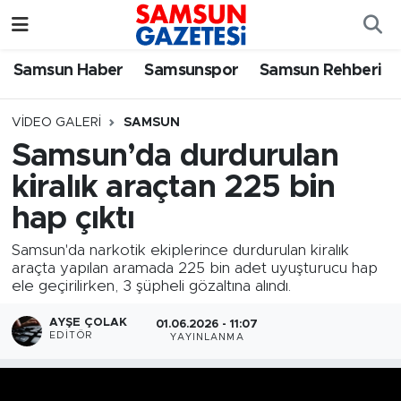
Samsun Haber
Samsun Nöbetçi Eczaneler
Samsun Haber
Samsunspor
Samsun Rehberi
Samsunspor
Samsun Hava Durumu
VIDEO GALERI
SAMSUN
Samsun’da durdurulan
Samsun Rehberi
SAMSUN Namaz Vakitleri
kiralık araçtan 225 bin
Resmi İlanlar
Samsun Trafik Yoğunluk Haritası
hap çıktı
Samsun'da narkotik ekiplerince durdurulan kiralık
Süper Lig Puan Durumu ve Fikstür
araçta yapılan aramada 225 bin adet uyuşturucu hap
ele geçirilirken, 3 şüpheli gözaltına alındı.
Tüm Manşetler
AYŞE ÇOLAK
01.06.2026 - 11:07
EDITÖR
YAYINLANMA
Son Dakika Haberleri
Haber Arşivi