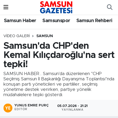
Samsun Haber
Samsun Nöbetçi Eczaneler
Samsun Haber
Samsunspor
Samsun Rehberi
Samsunspor
Samsun Hava Durumu
VIDEO GALERI
SAMSUN
Samsun'da CHP'den
Samsun Rehberi
SAMSUN Namaz Vakitleri
Kemal Kılıçdaroğlu'na sert
Resmi İlanlar
Samsun Trafik Yoğunluk Haritası
tepki!
SAMSUN HABER... Samsun'da düzenlenen "CHP
Süper Lig Puan Durumu ve Fikstür
Seçilmiş Samsun İl Başkanlığı Dayanışma Toplantısı"nda
konuşan parti yöneticileri ve partililer, seçilmiş
Tüm Manşetler
yönetime destek verirken, partiye yönelik
müdahalelere tepki gösterdi.
Son Dakika Haberleri
YUNUS EMRE PURÇ
05.07.2026 - 21:21
EDITÖR
YAYINLANMA
Haber Arşivi