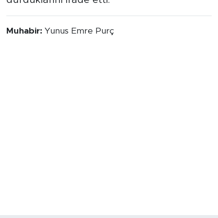
durduklarını ifade etti.
Muhabir:
Yunus Emre Purç