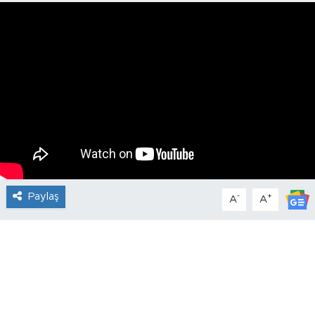
Paylaş
-
+
A
A