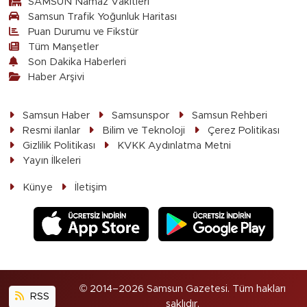
SAMSUN Namaz Vakitleri
Samsun Trafik Yoğunluk Haritası
Puan Durumu ve Fikstür
Tüm Manşetler
Son Dakika Haberleri
Haber Arşivi
Samsun Haber
Samsunspor
Samsun Rehberi
Resmi ilanlar
Bilim ve Teknoloji
Çerez Politikası
Gizlilik Politikası
KVKK Aydınlatma Metni
Yayın İlkeleri
Künye
İletişim
© 2014–2026 Samsun Gazetesi. Tüm hakları
RSS
saklıdır.