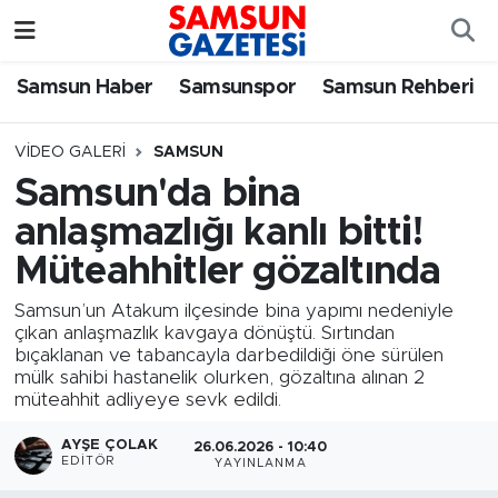
Samsun Haber
Samsun Nöbetçi Eczaneler
Samsun Haber
Samsunspor
Samsun Rehberi
Samsunspor
Samsun Hava Durumu
VIDEO GALERI
SAMSUN
Samsun'da bina
Samsun Rehberi
SAMSUN Namaz Vakitleri
anlaşmazlığı kanlı bitti!
Resmi İlanlar
Samsun Trafik Yoğunluk Haritası
Müteahhitler gözaltında
Samsun’un Atakum ilçesinde bina yapımı nedeniyle
Süper Lig Puan Durumu ve Fikstür
çıkan anlaşmazlık kavgaya dönüştü. Sırtından
bıçaklanan ve tabancayla darbedildiği öne sürülen
Tüm Manşetler
mülk sahibi hastanelik olurken, gözaltına alınan 2
müteahhit adliyeye sevk edildi.
Son Dakika Haberleri
AYŞE ÇOLAK
26.06.2026 - 10:40
EDITÖR
YAYINLANMA
Haber Arşivi