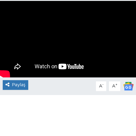
Paylaş
-
+
A
A