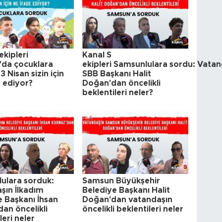
ekipleri
Kanal S
da çocuklara
ekipleri Samsunlulara sordu: Vatan
3 Nisan sizin için
SBB Başkanı Halit
e ediyor?
Doğan'dan öncelikli
beklentileri neler?
ulara sorduk:
Samsun Büyükşehir
şın İlkadım
Belediye Başkanı Halit
e Başkanı İhsan
Doğan'dan vatandaşın
an öncelikli
öncelikli beklentileri neler
leri neler