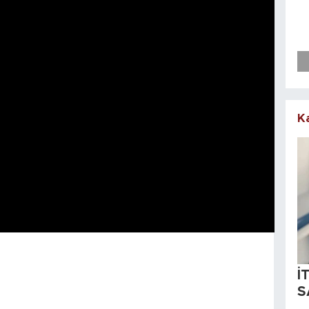
K
İ
S