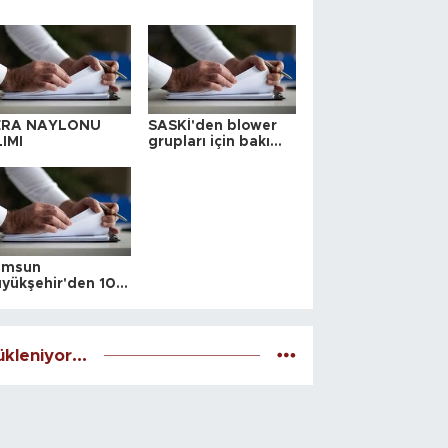
ERA NAYLONU
SASKİ'den blower
IMI
grupları için bakım
ihalesi
amsun
yükşehir'den 10
 yeri satış ihalesi
kleniyor...