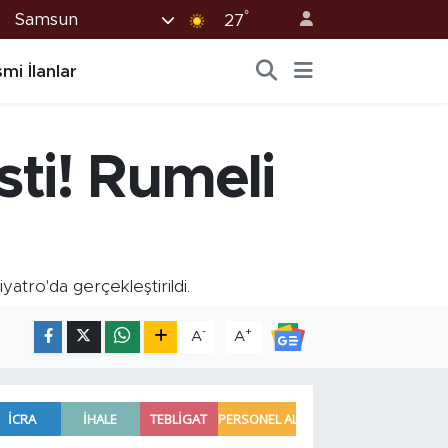
°
Samsun
27
mi İlanlar
ti! Rumeli
atro'da gerçekleştirildi.
-
+
A
A