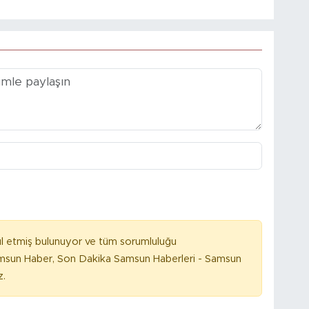
l etmiş bulunuyor ve tüm sorumluluğu
amsun Haber, Son Dakika Samsun Haberleri - Samsun
z.