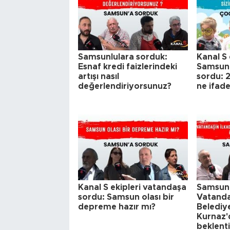
Samsunlulara sorduk:
Kanal S 
Esnaf kredi faizlerindeki
Samsun'
artışı nasıl
sordu: 2
değerlendiriyorsunuz?
ne ifad
Kanal S ekipleri vatandaşa
Samsunl
sordu: Samsun olası bir
Vatanda
depreme hazır mı?
Belediy
Kurnaz'd
beklenti