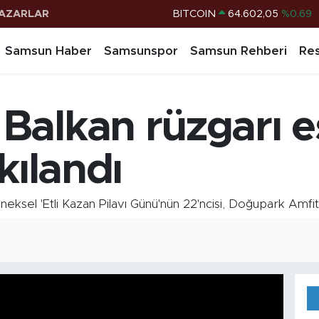
BITCOIN
64.602,05
%0.69
AZARLAR
DOLAR
47,6006
%0.06
Samsun Haber
Samsunspor
Samsun Rehberi
Res
EURO
55,0250
%0.02
STERLİN
64,2398
%0.2
G.ALTIN
6513.94
%0.32
alkan rüzgarı es
BİST100
13.768
%48
kılandı
ksel 'Etli Kazan Pilavı Günü'nün 22'ncisi, Doğupark Amfitiy