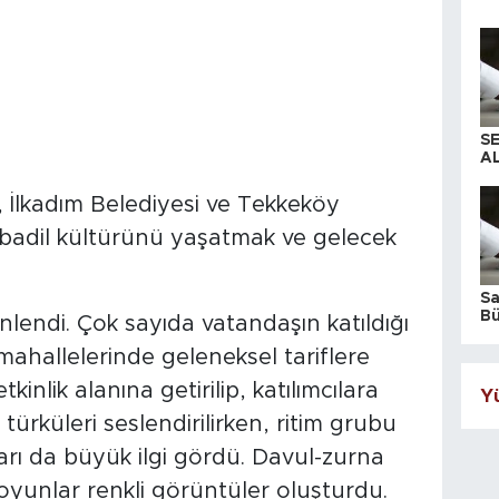
S
AL
 İlkadım Belediyesi ve Tekkeköy
übadil kültürünü yaşatmak ve gelecek
S
Bü
nlendi. Çok sayıda vatandaşın katıldığı
iş
 mahallelerinde geleneksel tariflere
inlik alanına getirilip, katılımcılara
Yü
ürküleri seslendirilirken, ritim grubu
arı da büyük ilgi gördü. Davul-zurna
yunlar renkli görüntüler oluşturdu.