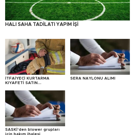
HALI SAHA TADİLATI YAPIM İŞİ
İTFAİYECİ KURTARMA
SERA NAYLONU ALIMI
KIYAFETİ SATIN
ALINACAKTIR
SASKİ'den blower grupları
için bakım ihalesi