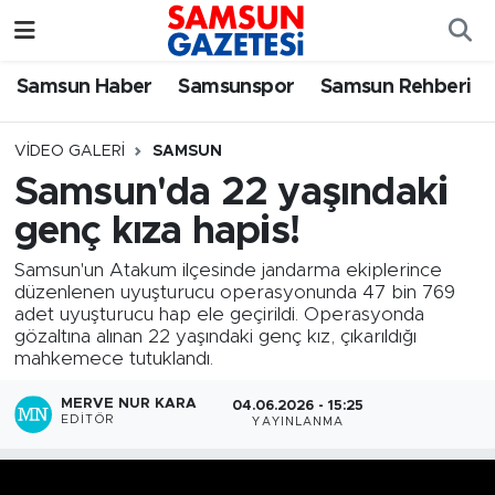
Samsun Haber
Samsun Nöbetçi Eczaneler
Samsun Haber
Samsunspor
Samsun Rehberi
Samsunspor
Samsun Hava Durumu
VIDEO GALERI
SAMSUN
Samsun'da 22 yaşındaki
Samsun Rehberi
SAMSUN Namaz Vakitleri
genç kıza hapis!
Resmi İlanlar
Samsun Trafik Yoğunluk Haritası
Samsun'un Atakum ilçesinde jandarma ekiplerince
düzenlenen uyuşturucu operasyonunda 47 bin 769
Süper Lig Puan Durumu ve Fikstür
adet uyuşturucu hap ele geçirildi. Operasyonda
gözaltına alınan 22 yaşındaki genç kız, çıkarıldığı
mahkemece tutuklandı.
Tüm Manşetler
MERVE NUR KARA
04.06.2026 - 15:25
Son Dakika Haberleri
EDITÖR
YAYINLANMA
Haber Arşivi