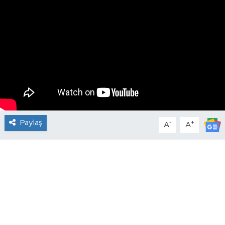
Paylaş
-
+
A
A