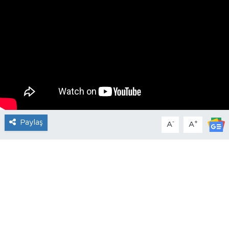
Paylaş
-
+
A
A