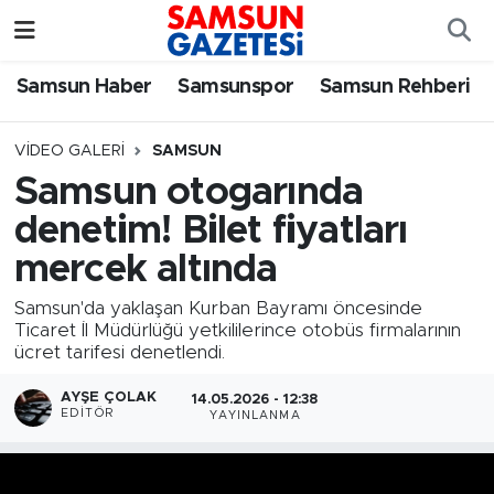
Samsun Haber
Samsun Nöbetçi Eczaneler
Samsun Haber
Samsunspor
Samsun Rehberi
Samsunspor
Samsun Hava Durumu
VIDEO GALERI
SAMSUN
Samsun otogarında
Samsun Rehberi
SAMSUN Namaz Vakitleri
denetim! Bilet fiyatları
Resmi İlanlar
Samsun Trafik Yoğunluk Haritası
mercek altında
Samsun'da yaklaşan Kurban Bayramı öncesinde
Süper Lig Puan Durumu ve Fikstür
Ticaret İl Müdürlüğü yetkililerince otobüs firmalarının
ücret tarifesi denetlendi.
Tüm Manşetler
AYŞE ÇOLAK
14.05.2026 - 12:38
EDITÖR
YAYINLANMA
Son Dakika Haberleri
Haber Arşivi