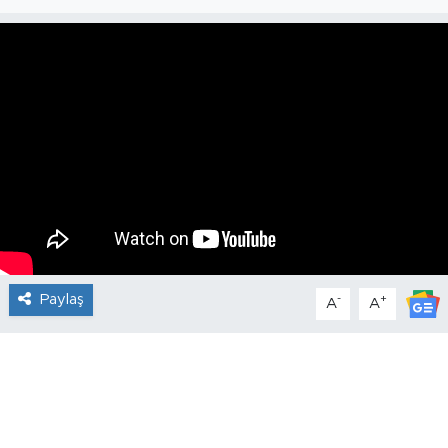
Paylaş
-
+
A
A