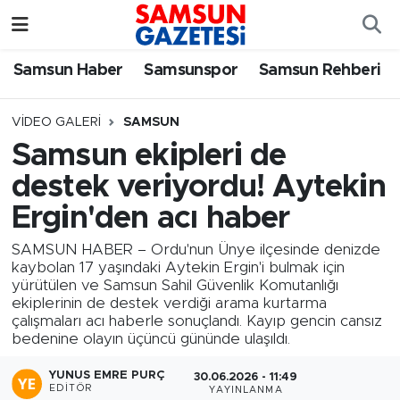
Samsun Haber
Samsun Nöbetçi Eczaneler
Samsun Haber
Samsunspor
Samsun Rehberi
Samsunspor
Samsun Hava Durumu
VIDEO GALERI
SAMSUN
Samsun ekipleri de
Samsun Rehberi
SAMSUN Namaz Vakitleri
destek veriyordu! Aytekin
Resmi İlanlar
Samsun Trafik Yoğunluk Haritası
Ergin'den acı haber
SAMSUN HABER – Ordu'nun Ünye ilçesinde denizde
Süper Lig Puan Durumu ve Fikstür
kaybolan 17 yaşındaki Aytekin Ergin'i bulmak için
yürütülen ve Samsun Sahil Güvenlik Komutanlığı
Tüm Manşetler
ekiplerinin de destek verdiği arama kurtarma
çalışmaları acı haberle sonuçlandı. Kayıp gencin cansız
bedenine olayın üçüncü gününde ulaşıldı.
Son Dakika Haberleri
YUNUS EMRE PURÇ
30.06.2026 - 11:49
Haber Arşivi
EDITÖR
YAYINLANMA