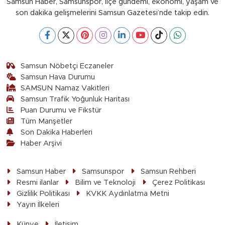
Samsun Haber, Samsunspor, ilçe gündemi, ekonomi, yaşam ve
son dakika gelişmelerini Samsun Gazetesi’nde takip edin.
Samsun Nöbetçi Eczaneler
Samsun Hava Durumu
SAMSUN Namaz Vakitleri
Samsun Trafik Yoğunluk Haritası
Puan Durumu ve Fikstür
Tüm Manşetler
Son Dakika Haberleri
Haber Arşivi
Samsun Haber
Samsunspor
Samsun Rehberi
Resmi ilanlar
Bilim ve Teknoloji
Çerez Politikası
Gizlilik Politikası
KVKK Aydınlatma Metni
Yayın İlkeleri
Künye
İletişim