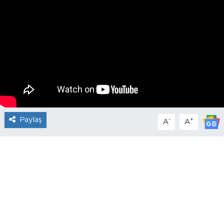
Paylaş
-
+
A
A