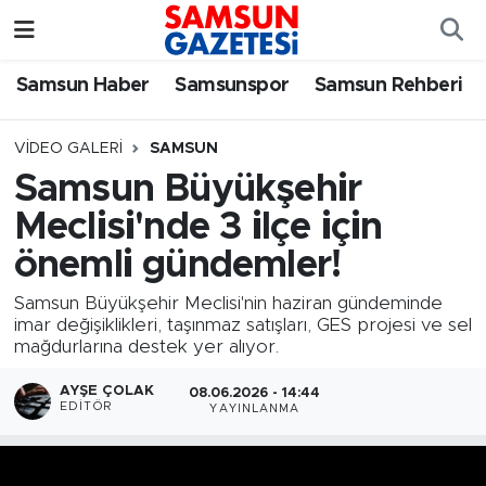
Samsun Haber
Samsun Nöbetçi Eczaneler
Samsun Haber
Samsunspor
Samsun Rehberi
Samsunspor
Samsun Hava Durumu
VIDEO GALERI
SAMSUN
Samsun Büyükşehir
Samsun Rehberi
SAMSUN Namaz Vakitleri
Meclisi'nde 3 ilçe için
Resmi İlanlar
Samsun Trafik Yoğunluk Haritası
önemli gündemler!
Samsun Büyükşehir Meclisi'nin haziran gündeminde
Süper Lig Puan Durumu ve Fikstür
imar değişiklikleri, taşınmaz satışları, GES projesi ve sel
mağdurlarına destek yer alıyor.
Tüm Manşetler
AYŞE ÇOLAK
08.06.2026 - 14:44
EDITÖR
YAYINLANMA
Son Dakika Haberleri
Haber Arşivi