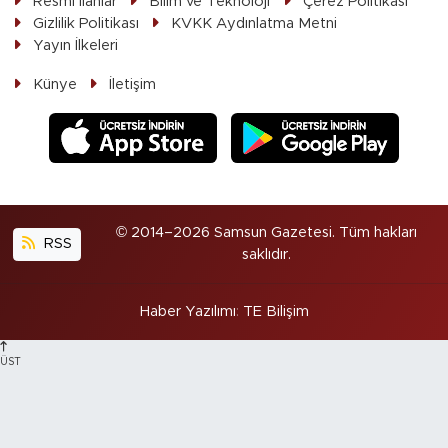
Resmi ilanlar
Bilim ve Teknoloji
Çerez Politikası
Gizlilik Politikası
KVKK Aydınlatma Metni
Yayın İlkeleri
Künye
İletişim
© 2014–2026 Samsun Gazetesi. Tüm hakları
RSS
saklıdır.
Haber Yazılımı
:
TE Bilişim
ÜST