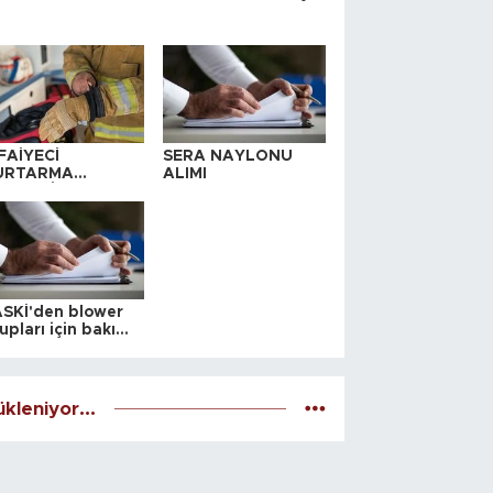
FAİYECİ
SERA NAYLONU
URTARMA
ALIMI
YAFETİ SATIN
LINACAKTIR
SKİ'den blower
upları için bakım
alesi
kleniyor...