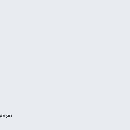
daşın