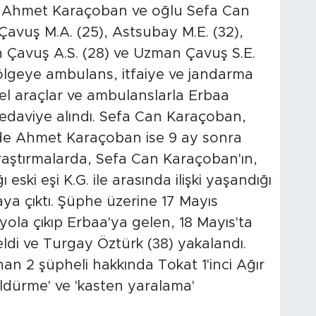
ada Ahmet Karaçoban ve oğlu Sefa Can
avuş M.A. (25), Astsubay M.E. (32),
Çavuş A.S. (28) ve Uzman Çavuş S.E.
bölgeye ambulans, itfaiye ve jandarma
 özel araçlar ve ambulanslarla Erbaa
 tedaviye alındı. Sefa Can Karaçoban,
e Ahmet Karaçoban ise 9 ay sonra
 araştırmalarda, Sefa Can Karaçoban'ın,
 eski eşi K.G. ile arasında ilişki yaşandığı
ya çıktı. Şüphe üzerine 17 Mayıs
ola çıkıp Erbaa'ya gelen, 18 Mayıs'ta
di ve Turgay Öztürk (38) yakalandı.
anan 2 şüpheli hakkında Tokat 1'inci Ağır
dürme' ve 'kasten yaralama'