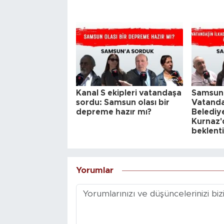
Kanal S ekipleri vatandaşa
Samsunl
sordu: Samsun olası bir
Vatanda
depreme hazır mı?
Belediy
Kurnaz'd
beklenti
Yorumlar