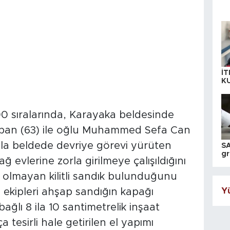
İT
K
KI
A
00 sıralarında, Karayaka beldesinde
ban (63) ile oğlu Muhammed Sefa Can
la beldede devriye görevi yürüten
SA
gr
 evlerine zorla girilmeye çalışıldığını
ih
it olmayan kilitli sandık bulunduğunu
Yü
 ekipleri ahşap sandığın kapağı
ağlı 8 ila 10 santimetrelik inşaat
ça tesirli hale getirilen el yapımı