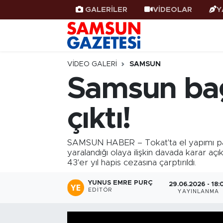
GALERİLER
VİDEOLAR
Y
Samsun Haber
Samsun Nöbetçi Eczaneler
Samsunspor
Samsun Hava Durumu
VIDEO GALERI
SAMSUN
Samsun bağ
Samsun Rehberi
SAMSUN Namaz Vakitleri
çıktı!
Resmi İlanlar
Samsun Trafik Yoğunluk Haritası
Süper Lig Puan Durumu ve Fikstür
SAMSUN HABER – Tokat'ta el yapımı patlay
yaralandığı olaya ilişkin davada karar aç
43'er yıl hapis cezasına çarptırıldı.
Tüm Manşetler
YUNUS EMRE PURÇ
29.06.2026 - 18:
Son Dakika Haberleri
EDITÖR
YAYINLANMA
Haber Arşivi