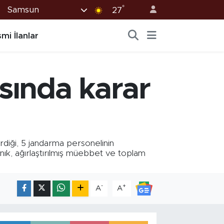
°
Samsun
27
mi İlanlar
sında karar
rdiği, 5 jandarma personelinin
anık, ağırlaştırılmış müebbet ve toplam
-
+
A
A