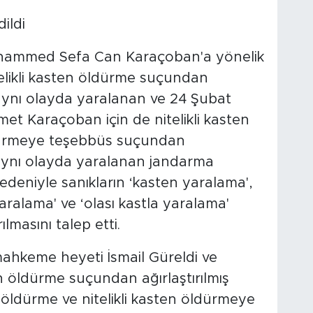
ildi
hammed Sefa Can Karaçoban'a yönelik
telikli kasten öldürme suçundan
 aynı olayda yaralanan ve 24 Şubat
t Karaçoban için de nitelikli kasten
ldürmeye teşebbüs suçundan
ı aynı olayda yaralanan jandarma
edeniyle sanıkların ‘kasten yaralama',
aralama' ve ‘olası kastla yaralama'
lmasını talep etti.
hkeme heyeti İsmail Güreldi ve
en öldürme suçundan ağırlaştırılmış
 öldürme ve nitelikli kasten öldürmeye