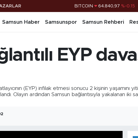
AZARLAR
DOLAR
47,7436
%0.18
EURO
55,2510
%0.32
Samsun Haber
Samsunspor
Samsun Rehberi
Res
STERLİN
64,4811
%0.38
G.ALTIN
6660.55
%0
lantılı EYP dava
BİST100
13.779
%-14
ıcının (EYP) infilak etmesi sonucu 2 kişinin yaşamını yiti
ıklandı. Olayın ardından Samsun bağlantısıyla yakalanan iki s
02