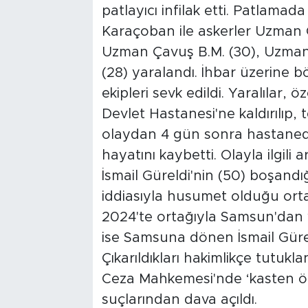
patlayıcı infilak etti. Patlam
Karaçoban ile askerler Uzman Ç
Uzman Çavuş B.M. (30), Uzman 
(28) yaralandı. İhbar üzerine 
ekipleri sevk edildi. Yaralılar,
Devlet Hastanesi'ne kaldırılıp,
olaydan 4 gün sonra hastaned
hayatını kaybetti. Olayla ilgili
İsmail Güreldi'nin (50) boşandığı
iddiasıyla husumet olduğu orta
2024'te ortağıyla Samsun'dan y
ise Samsuna dönen İsmail Gürel
Çıkarıldıkları hakimlikçe tutukl
Ceza Mahkemesi'nde ‘kasten öl
suçlarından dava açıldı.