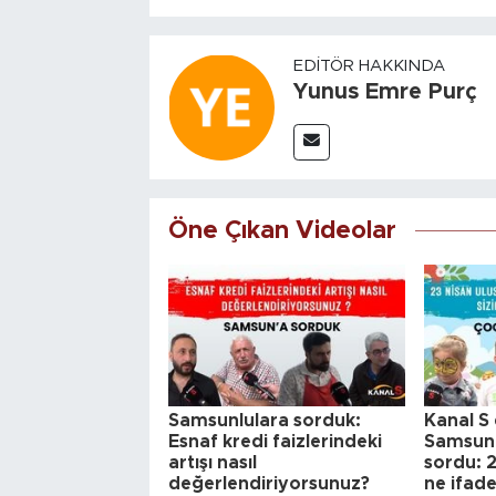
EDITÖR HAKKINDA
Yunus Emre Purç
Öne Çıkan Videolar
Samsunlulara sorduk:
Kanal S 
Esnaf kredi faizlerindeki
Samsun'
artışı nasıl
sordu: 2
değerlendiriyorsunuz?
ne ifad