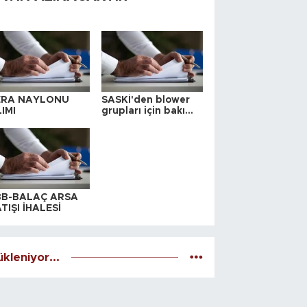
ERA NAYLONU
SASKİ'den blower
IMI
grupları için bakım
ihalesi
BB-BALAÇ ARSA
TIŞI İHALESİ
kleniyor...