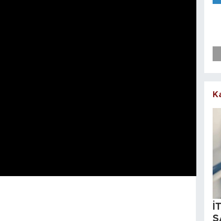
K
İ
S