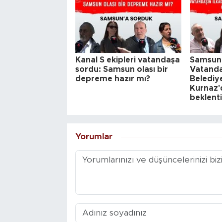
Kanal S ekipleri vatandaşa
Samsunl
sordu: Samsun olası bir
Vatanda
depreme hazır mı?
Belediy
Kurnaz'd
beklenti
Yorumlar