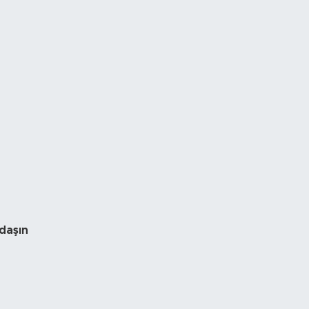
daşın