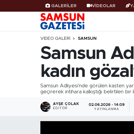
GALERİLER
VİDEOLAR
Y
Samsun Haber
Samsun Nöbetçi Eczaneler
Samsunspor
Samsun Hava Durumu
VIDEO GALERI
SAMSUN
Samsun Adli
Samsun Rehberi
SAMSUN Namaz Vakitleri
kadın gözal
Resmi İlanlar
Samsun Trafik Yoğunluk Haritası
Süper Lig Puan Durumu ve Fikstür
Samsun Adliyesi'nde görülen kasten yaral
geçirerek intihara kalkıştığı belirtilen bir
Tüm Manşetler
AYŞE ÇOLAK
02.06.2026 - 14:09
EDITÖR
YAYINLANMA
Son Dakika Haberleri
Haber Arşivi