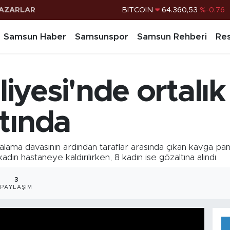
BITCOIN
64.360,53
%-0.76
AZARLAR
DOLAR
47,7143
%0.16
Samsun Haber
Samsunspor
Samsun Rehberi
Res
EURO
55,0317
%-0.02
STERLİN
64,2463
%0.07
yesi'nde ortalık k
G.ALTIN
6574.81
%1.44
BİST100
13.887
%64
tında
ama davasının ardından taraflar arasında çıkan kavga pani
 kadın hastaneye kaldırılırken, 8 kadın ise gözaltına alındı.
3
PAYLAŞIM