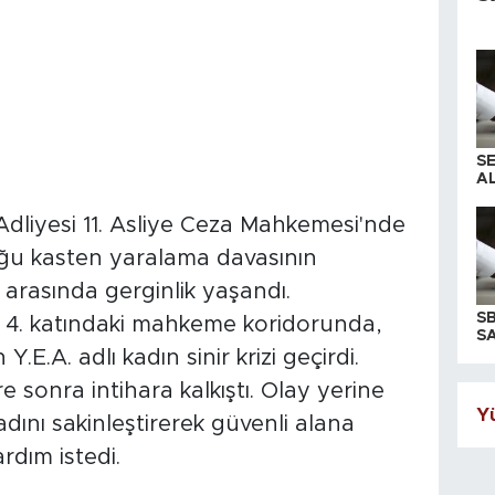
S
AL
Adliyesi 11. Asliye Ceza Mahkemesi'nde
uğu kasten yaralama davasının
 arasında gerginlik yaşandı.
S
n 4. katındaki mahkeme koridorunda,
SA
.E.A. adlı kadın sinir krizi geçirdi.
e sonra intihara kalkıştı. Olay yerine
Yü
dını sakinleştirerek güvenli alana
rdım istedi.