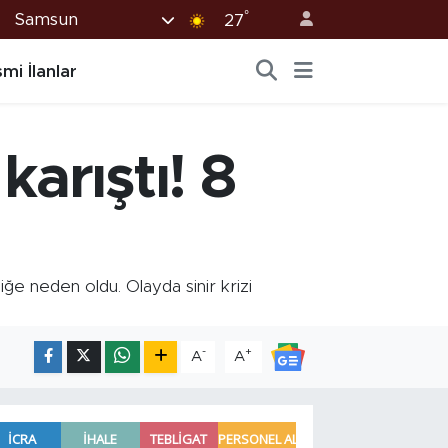
°
Samsun
27
mi İlanlar
arıştı! 8
ğe neden oldu. Olayda sinir krizi
-
+
A
A