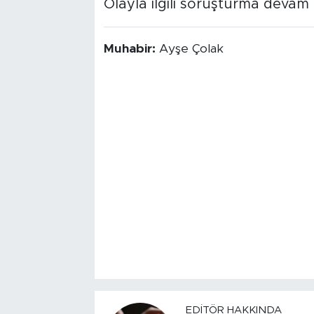
Olayla ilgili soruşturma devam 
Muhabir:
Ayşe Çolak
EDITÖR HAKKINDA