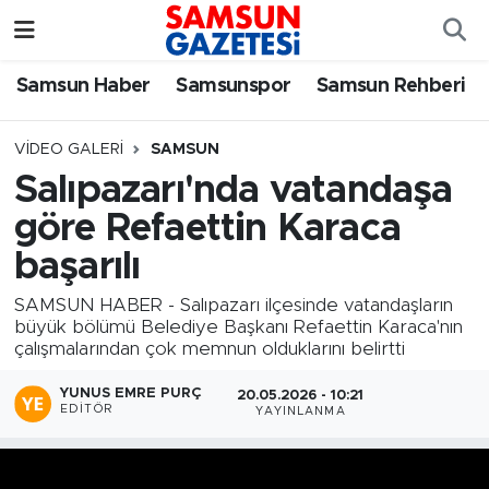
Samsun Haber
Samsun Nöbetçi Eczaneler
Samsun Haber
Samsunspor
Samsun Rehberi
Samsunspor
Samsun Hava Durumu
VIDEO GALERI
SAMSUN
Salıpazarı'nda vatandaşa
Samsun Rehberi
SAMSUN Namaz Vakitleri
göre Refaettin Karaca
Resmi İlanlar
Samsun Trafik Yoğunluk Haritası
başarılı
SAMSUN HABER - Salıpazarı ilçesinde vatandaşların
Süper Lig Puan Durumu ve Fikstür
büyük bölümü Belediye Başkanı Refaettin Karaca'nın
çalışmalarından çok memnun olduklarını belirtti
Tüm Manşetler
YUNUS EMRE PURÇ
20.05.2026 - 10:21
EDITÖR
YAYINLANMA
Son Dakika Haberleri
Haber Arşivi