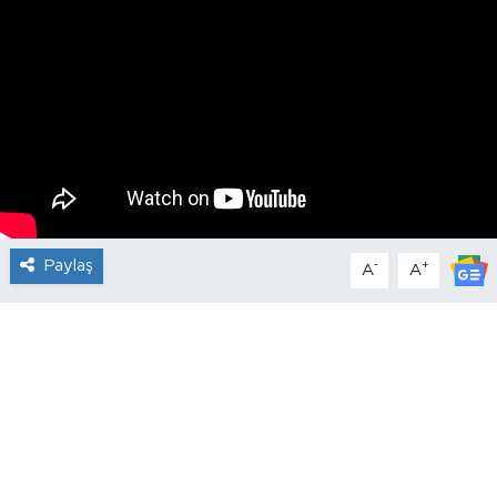
Paylaş
-
+
A
A