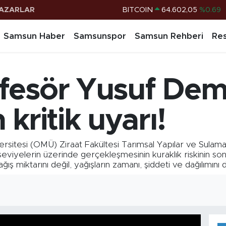
AZARLAR
DOLAR
47,5986
%0.06
EURO
55,0700
%0.1
Samsun Haber
Samsunspor
Samsun Rehberi
Res
STERLİN
64,2438
%0.21
G.ALTIN
6513.94
%0.32
fesör Yusuf Dem
BİST100
13.768
%48
kritik uyarı!
tesi (OMÜ) Ziraat Fakültesi Tarımsal Yapılar ve Sulama
iyelerin üzerinde gerçekleşmesinin kuraklık riskinin sona
ağış miktarını değil, yağışların zamanı, şiddeti ve dağılımını 
1