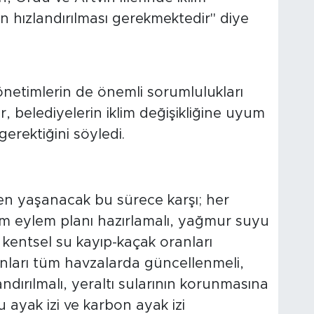
ın hızlandırılması gerekmektedir" diye
netimlerin de önemli sorumlulukları
belediyelerin iklim değişikliğine uyum
gerektiğini söyledi.
ren yaşanacak bu sürece karşı; her
yum eylem planı hazırlamalı, yağmur suyu
, kentsel su kayıp-kaçak oranları
anları tüm havzalarda güncellenmeli,
andırılmalı, yeraltı sularının korunmasına
u ayak izi ve karbon ayak izi