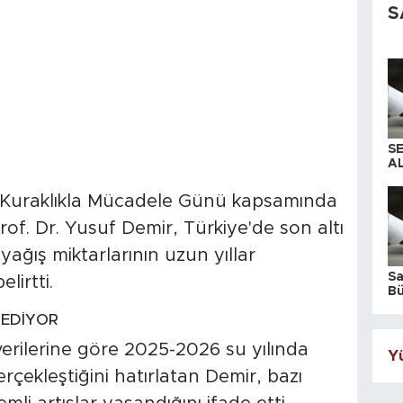
S
S
AL
 Kuraklıkla Mücadele Günü kapsamında
f. Dr. Yusuf Demir, Türkiye'de son altı
ağış miktarlarının uzun yıllar
S
lirtti.
Bü
iş
 EDİYOR
erilerine göre 2025-2026 su yılında
Yü
rçekleştiğini hatırlatan Demir, bazı