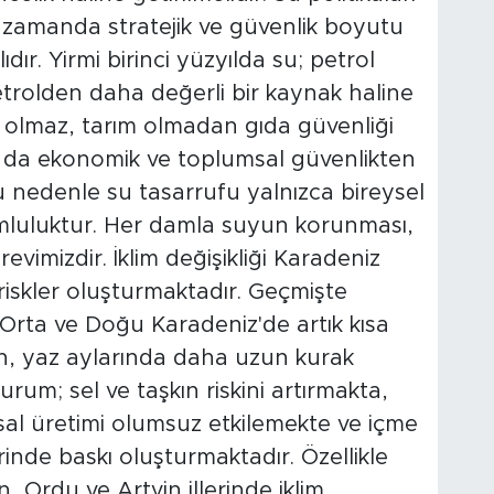
nı zamanda stratejik ve güvenlik boyutu
dır. Yirmi birinci yüzyılda su; petrol
trolden daha değerli bir kaynak haline
 olmaz, tarım olmadan gıda güvenliği
 da ekonomik ve toplumsal güvenlikten
 nedenle su tasarrufu yalnızca bireysel
rumluluktur. Her damla suyun korunması,
evimizdir. İklim değişikliği Karadeniz
 riskler oluşturmaktadır. Geçmişte
 Orta ve Doğu Karadeniz'de artık kısa
en, yaz aylarında daha uzun kurak
um; sel ve taşkın riskini artırmakta,
msal üretimi olumsuz etkilemekte ve içme
inde baskı oluşturmaktadır. Özellikle
 Ordu ve Artvin illerinde iklim