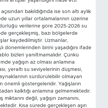
li artışlar yaşandığını ifade etti.
açısından bakıldığında ise son altı aylık
e uzun yıllar ortalamalarının üzerine
üdürlüğü verilerine göre 2025-2026 su
inde gerçekleşmiş, bazı bölgelerde
şlar kaydedilmiştir. Uzmanlar,
şlı dönemlerinden birini yaşadığını ifade
blo bizleri yanıltmamalıdır. Çünkü
önemde yağışın az olması anlamına
ı, yeraltı su seviyelerinin düşmesi,
ynaklarının sürdürülebilir olmayan
ın önemli göstergeleridir. Yağışların
ortadan kalktığı anlamına gelmemektedir.
ış miktarını değil, yağışın zamanını,
mektedir. Kısa sürede gerçekleşen aşırı