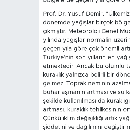
bölgelerde geçen yıla göre önem
Prof. Dr. Yusuf Demir, "Ülkemiz 
dönemde yağışlar birçok bölged
çıkmıştır. Meteoroloji Genel M
yılında yağışlar normalin üzer
geçen yıla göre çok önemli artı
Türkiye'nin son yılların en yağı
etmektedir. Ancak bu olumlu ta
kuraklık yalnızca belirli bir d
gelmez. Toprak neminin azalmas
buharlaşmanın artması ve su ka
şekilde kullanılması da kuraklığ
artması, kuraklık tehlikesinin 
Çünkü iklim değişikliği artık yağ
şiddetini ve dağılımını değiştir