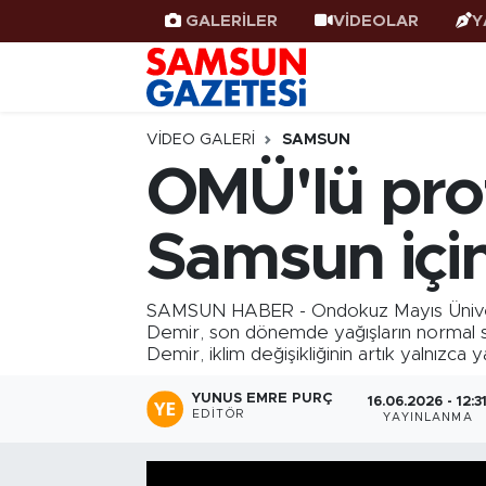
GALERİLER
VİDEOLAR
Y
Samsun Haber
Samsun Nöbetçi Eczaneler
Samsunspor
Samsun Hava Durumu
VIDEO GALERI
SAMSUN
OMÜ'lü pro
Samsun Rehberi
SAMSUN Namaz Vakitleri
Samsun için 
Resmi İlanlar
Samsun Trafik Yoğunluk Haritası
Süper Lig Puan Durumu ve Fikstür
SAMSUN HABER - Ondokuz Mayıs Üniversi
Demir, son dönemde yağışların normal sev
Demir, iklim değişikliğinin artık yalnızca y
Tüm Manşetler
YUNUS EMRE PURÇ
16.06.2026 - 12:3
Son Dakika Haberleri
EDITÖR
YAYINLANMA
Haber Arşivi