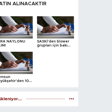
ATIN ALINACAKTIR
ERA NAYLONU
SASKİ'den blower
IMI
grupları için bakım
ihalesi
amsun
yükşehir'den 10
 yeri satış ihalesi
kleniyor...