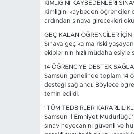
KİMLİĞİNİ KAYBEDENLERİ SINA
Kimliğini kaybeden öğrenciler ö
ardından sınava girecekleri okull
GEÇ KALAN ÖĞRENCİLER İÇİN
Sınava geç kalma riski yaşayan
ekiplerinin hızlı müdahalesiyle s
14 ÖĞRENCİYE DESTEK SAĞLA
Samsun genelinde toplam 14 ö
desteği sağlandı. Böylece öğre
temin edildi.
"TÜM TEDBİRLER KARARLILI
Samsun İl Emniyet Müdürlüğü'n
sınav heyecanını güvenli ve huz