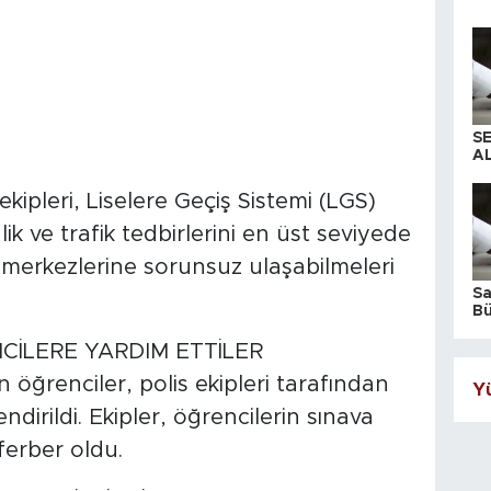
S
AL
ipleri, Liselere Geçiş Sistemi (LGS)
k ve trafik tedbirlerini en üst seviyede
 merkezlerine sorunsuz ulaşabilmeleri
S
Bü
iş
İLERE YARDIM ETTİLER
n öğrenciler, polis ekipleri tarafından
Yü
dirildi. Ekipler, öğrencilerin sınava
ferber oldu.