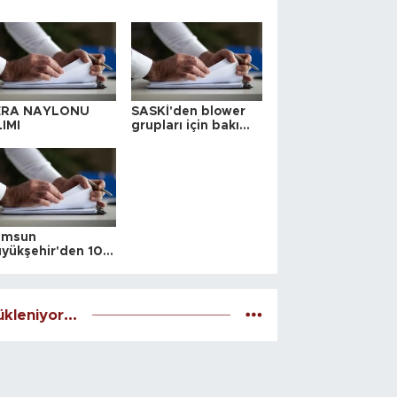
ERA NAYLONU
SASKİ'den blower
IMI
grupları için bakım
ihalesi
amsun
yükşehir'den 10
 yeri satış ihalesi
kleniyor...