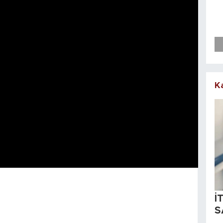
K
İ
S