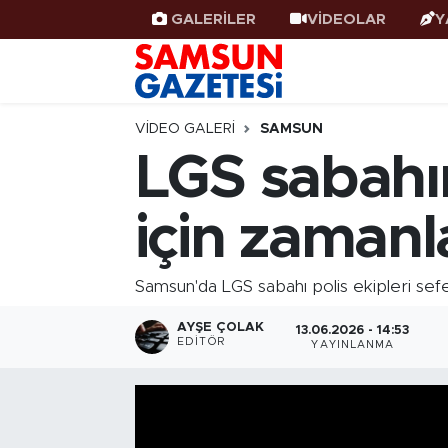
GALERİLER
VİDEOLAR
Y
Samsun Haber
Samsun Nöbetçi Eczaneler
Samsunspor
Samsun Hava Durumu
VIDEO GALERI
SAMSUN
LGS sabahı
Samsun Rehberi
SAMSUN Namaz Vakitleri
için zamanla
Resmi İlanlar
Samsun Trafik Yoğunluk Haritası
Süper Lig Puan Durumu ve Fikstür
Samsun'da LGS sabahı polis ekipleri sefer
AYŞE ÇOLAK
Tüm Manşetler
13.06.2026 - 14:53
EDITÖR
YAYINLANMA
Son Dakika Haberleri
Haber Arşivi