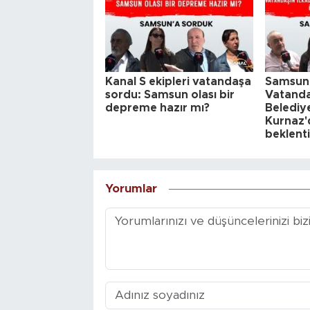
Kanal S ekipleri vatandaşa
Samsunl
sordu: Samsun olası bir
Vatanda
depreme hazır mı?
Belediy
Kurnaz'd
beklenti
Yorumlar