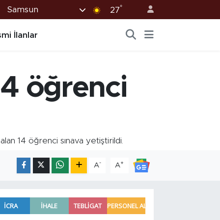
°
Samsun
27
mi İlanlar
4 öğrenci
an 14 öğrenci sınava yetiştirildi.
-
+
A
A