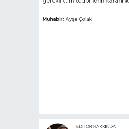
gerekli tüm tedbirlerin kararlılı
Muhabir:
Ayşe Çolak
EDITÖR HAKKINDA