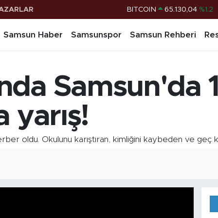
AZARLAR
BITCOIN
65.130,04
%1.2
DOLAR
47,7106
%0.17
Samsun Haber
Samsunspor
Samsun Rehberi
Res
EURO
55,1652
%0.27
STERLİN
64,4046
%0.35
nda Samsun'da 1
G.ALTIN
6648.99
%2.59
BİST100
13.773
%-19
 yarış!
ber oldu. Okulunu karıştıran, kimliğini kaybeden ve geç kal