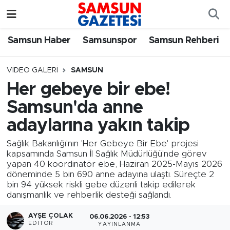
Samsun Haber
Samsun Nöbetçi Eczaneler
Samsun Haber
Samsunspor
Samsun Rehberi
Samsunspor
Samsun Hava Durumu
VIDEO GALERI
SAMSUN
Her gebeye bir ebe!
Samsun Rehberi
SAMSUN Namaz Vakitleri
Samsun'da anne
Resmi İlanlar
Samsun Trafik Yoğunluk Haritası
adaylarına yakın takip
Sağlık Bakanlığı'nın 'Her Gebeye Bir Ebe' projesi
Süper Lig Puan Durumu ve Fikstür
kapsamında Samsun İl Sağlık Müdürlüğü'nde görev
yapan 40 koordinatör ebe, Haziran 2025-Mayıs 2026
Tüm Manşetler
döneminde 5 bin 690 anne adayına ulaştı. Süreçte 2
bin 94 yüksek riskli gebe düzenli takip edilerek
danışmanlık ve rehberlik desteği sağlandı.
Son Dakika Haberleri
AYŞE ÇOLAK
06.06.2026 - 12:53
Haber Arşivi
EDITÖR
YAYINLANMA