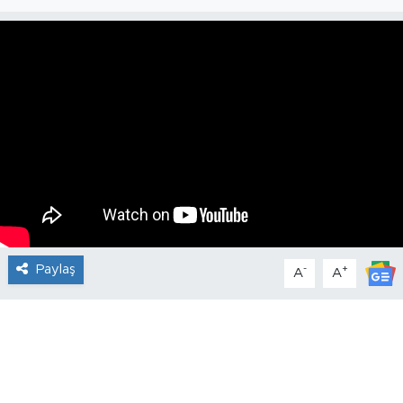
Paylaş
-
+
A
A