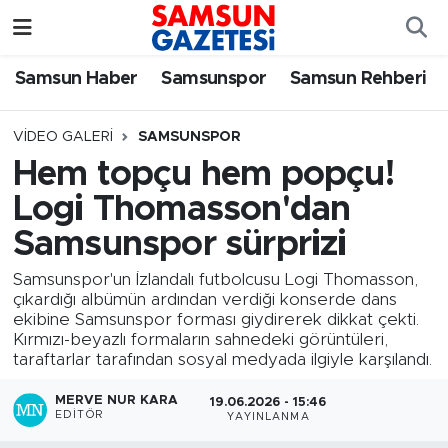
Samsun Haber
Samsun Nöbetçi Eczaneler
Samsun Haber
Samsunspor
Samsun Rehberi
Samsunspor
Samsun Hava Durumu
VIDEO GALERI
SAMSUNSPOR
Hem topçu hem popçu!
Samsun Rehberi
SAMSUN Namaz Vakitleri
Logi Thomasson'dan
Resmi İlanlar
Samsun Trafik Yoğunluk Haritası
Samsunspor sürprizi
Samsunspor'un İzlandalı futbolcusu Logi Thomasson,
Süper Lig Puan Durumu ve Fikstür
çıkardığı albümün ardından verdiği konserde dans
ekibine Samsunspor forması giydirerek dikkat çekti.
Tüm Manşetler
Kırmızı-beyazlı formaların sahnedeki görüntüleri,
taraftarlar tarafından sosyal medyada ilgiyle karşılandı.
Son Dakika Haberleri
MERVE NUR KARA
19.06.2026 - 15:46
EDITÖR
YAYINLANMA
Haber Arşivi