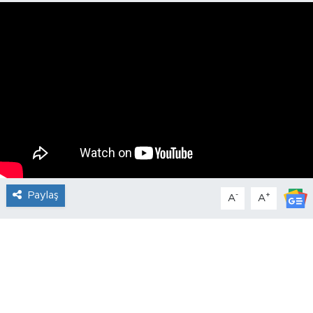
Paylaş
-
+
A
A