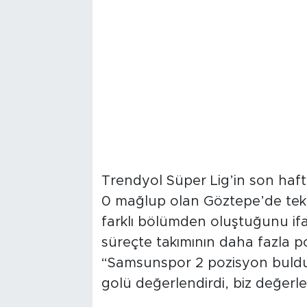
Trendyol Süper Lig’in son ha
0 mağlup olan Göztepe’de teknik
farklı bölümden oluştuğunu ifade
süreçte takımının daha fazla po
“Samsunspor 2 pozisyon buldu, b
golü değerlendirdi, biz değerl