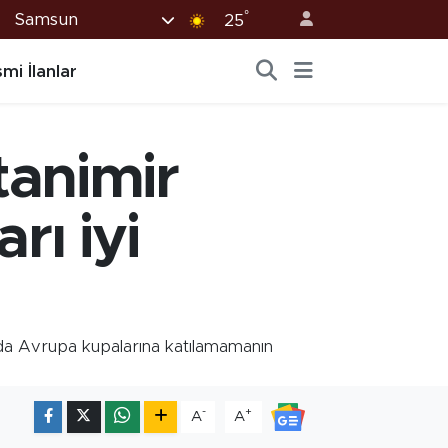
°
Samsun
25
mi İlanlar
tanimir
rı iyi
ada Avrupa kupalarına katılamamanın
-
+
A
A