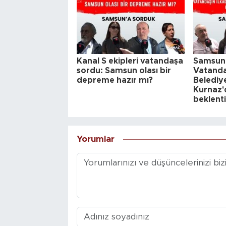
Kanal S ekipleri vatandaşa
Samsunl
sordu: Samsun olası bir
Vatanda
depreme hazır mı?
Belediy
Kurnaz'd
beklenti
Yorumlar