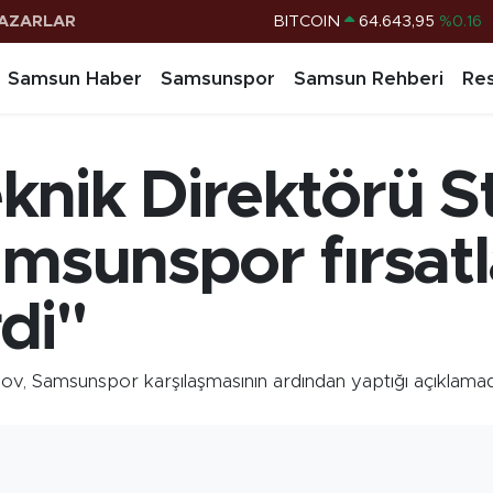
BITCOIN
64.643,95
%0.16
AZARLAR
DOLAR
47,6006
%0.06
Samsun Haber
Samsunspor
Samsun Rehberi
Res
EURO
55,0250
%0.02
STERLİN
64,2398
%0.2
G.ALTIN
6513.94
%0.32
nik Direktörü S
BİST100
13.799
%70
msunspor fırsatla
di"
ov, Samsunspor karşılaşmasının ardından yaptığı açıklam