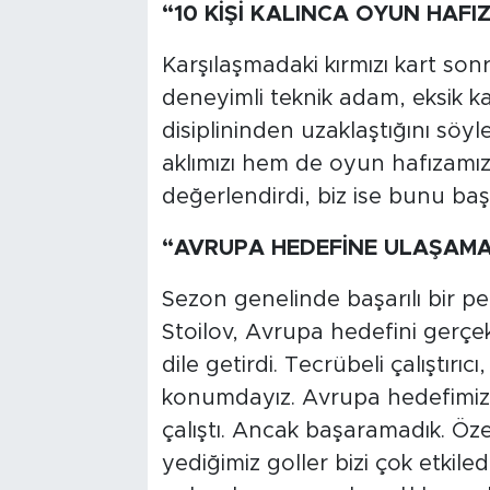
“10 KİŞİ KALINCA OYUN HAFI
Karşılaşmadaki kırmızı kart son
deneyimli teknik adam, eksik k
disiplininden uzaklaştığını söyl
aklımızı hem de oyun hafızamızı
değerlendirdi, biz ise bunu baş
“AVRUPA HEDEFİNE ULAŞAMAD
Sezon genelinde başarılı bir p
Stoilov, Avrupa hedefini gerçek
dile getirdi. Tecrübeli çalıştırı
konumdayız. Avrupa hedefimiz 
çalıştı. Ancak başaramadık. Öze
yediğimiz goller bizi çok etkile