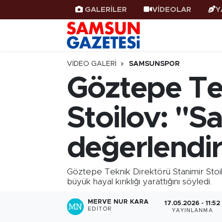
GALERİLER
VİDEOLAR
Y
Samsun Haber
Samsun Nöbetçi Eczaneler
Samsunspor
Samsun Hava Durumu
VIDEO GALERI
SAMSUNSPOR
Göztepe Tek
Samsun Rehberi
SAMSUN Namaz Vakitleri
Stoilov: "Sa
Resmi İlanlar
Samsun Trafik Yoğunluk Haritası
değerlendir
Süper Lig Puan Durumu ve Fikstür
Tüm Manşetler
Göztepe Teknik Direktörü Stanimir Stoil
büyük hayal kırıklığı yarattığını söyledi.
Son Dakika Haberleri
MERVE NUR KARA
17.05.2026 - 11:52
EDITÖR
YAYINLANMA
Haber Arşivi