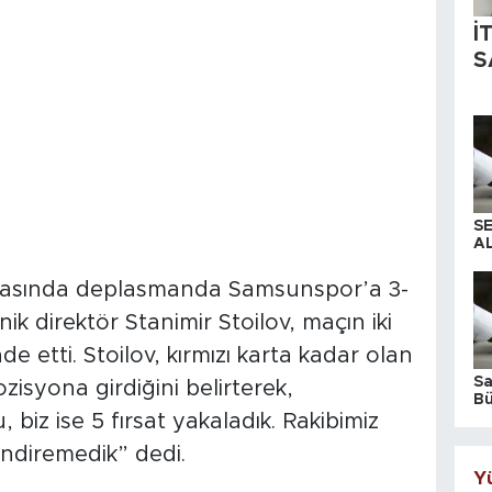
İ
S
S
AL
ftasında deplasmanda Samsunspor’a 3-
 direktör Stanimir Stoilov, maçın iki
 etti. Stoilov, kırmızı karta kadar olan
S
zisyona girdiğini belirterek,
Bü
iş
iz ise 5 fırsat yakaladık. Rakibimiz
endiremedik” dedi.
Yü