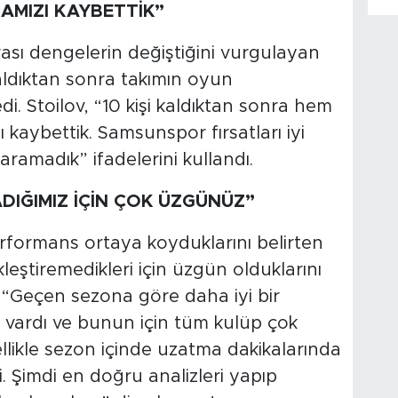
ZAMIZI KAYBETTİK”
rası dengelerin değiştiğini vurgulayan
aldıktan sonra takımın oyun
edi. Stoilov, “10 kişi kaldıktan sonra hem
 kaybettik. Samsunspor fırsatları iyi
aramadık” ifadelerini kullandı.
IĞIMIZ İÇİN ÇOK ÜZGÜNÜZ”
erformans ortaya koyduklarını belirten
leştiremedikleri için üzgün olduklarını
cı, “Geçen sezona göre daha iyi bir
vardı ve bunun için tüm kulüp çok
llikle sezon içinde uzatma dakikalarında
di. Şimdi en doğru analizleri yapıp