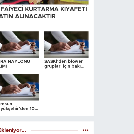
TFAİYECİ KURTARMA KIYAFETİ
ATIN ALINACAKTIR
ERA NAYLONU
SASKİ'den blower
IMI
grupları için bakım
ihalesi
amsun
yükşehir'den 10
 yeri satış ihalesi
kleniyor...