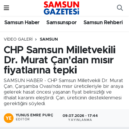
Samsun Haber
Samsun Nöbetçi Eczaneler
Samsun Haber
Samsunspor
Samsun Rehberi
Samsunspor
Samsun Hava Durumu
VIDEO GALERI
SAMSUN
CHP Samsun Milletvekili
Samsun Rehberi
SAMSUN Namaz Vakitleri
Dr. Murat Çan'dan mısır
Resmi İlanlar
Samsun Trafik Yoğunluk Haritası
fiyatlarına tepki
SAMSUN HABER - CHP Samsun Milletvekili Dr. Murat
Süper Lig Puan Durumu ve Fikstür
Çan, Çarşamba Ovası'nda mısır üreticileriyle bir araya
gelerek hasat öncesi yaşanan fiyat belirsizliği ve
Tüm Manşetler
ithalat kararını eleştirdi. Çan, üreticinin desteklenmesi
gerektiğini söyledi.
Son Dakika Haberleri
YUNUS EMRE PURÇ
09.07.2026 - 17:44
EDITÖR
YAYINLANMA
Haber Arşivi