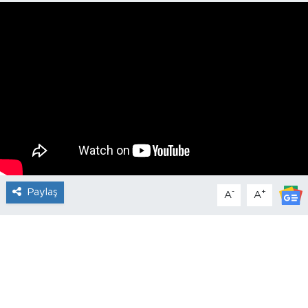
Paylaş
-
+
A
A