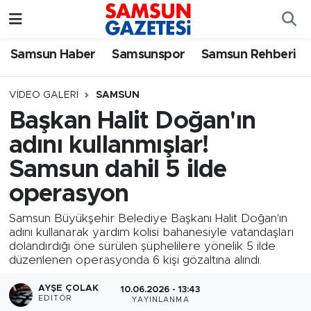
Samsun Haber
Samsun Nöbetçi Eczaneler
Samsun Haber
Samsunspor
Samsun Rehberi
Samsunspor
Samsun Hava Durumu
VIDEO GALERI
SAMSUN
Başkan Halit Doğan'ın
Samsun Rehberi
SAMSUN Namaz Vakitleri
adını kullanmışlar!
Resmi İlanlar
Samsun Trafik Yoğunluk Haritası
Samsun dahil 5 ilde
operasyon
Süper Lig Puan Durumu ve Fikstür
Samsun Büyükşehir Belediye Başkanı Halit Doğan'ın
Tüm Manşetler
adını kullanarak yardım kolisi bahanesiyle vatandaşları
dolandırdığı öne sürülen şüphelilere yönelik 5 ilde
düzenlenen operasyonda 6 kişi gözaltına alındı.
Son Dakika Haberleri
AYŞE ÇOLAK
10.06.2026 - 13:43
Haber Arşivi
EDITÖR
YAYINLANMA