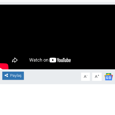
Paylaş
-
+
A
A