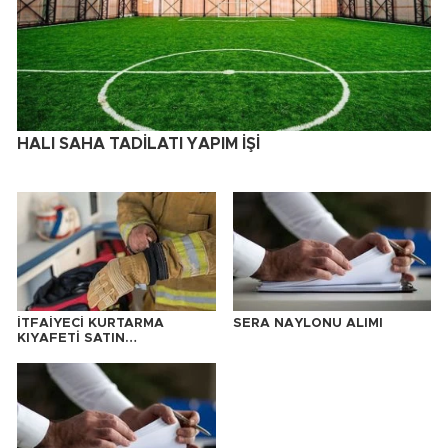
HALI SAHA TADİLATI YAPIM İŞİ
İTFAİYECİ KURTARMA
SERA NAYLONU ALIMI
KIYAFETİ SATIN
ALINACAKTIR