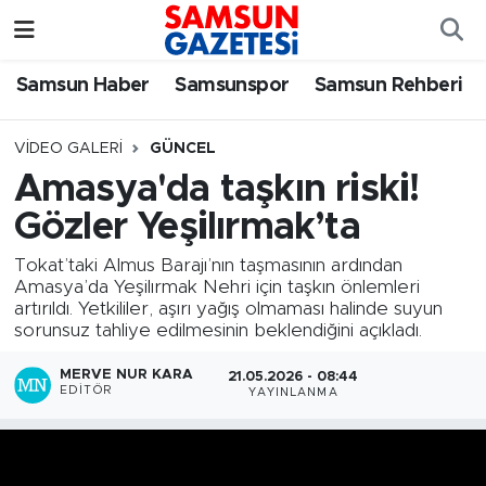
Samsun Haber
Samsun Nöbetçi Eczaneler
Samsun Haber
Samsunspor
Samsun Rehberi
Samsunspor
Samsun Hava Durumu
VIDEO GALERI
GÜNCEL
Amasya'da taşkın riski!
Samsun Rehberi
SAMSUN Namaz Vakitleri
Gözler Yeşilırmak’ta
Resmi İlanlar
Samsun Trafik Yoğunluk Haritası
Tokat’taki Almus Barajı’nın taşmasının ardından
Amasya’da Yeşilırmak Nehri için taşkın önlemleri
Süper Lig Puan Durumu ve Fikstür
artırıldı. Yetkililer, aşırı yağış olmaması halinde suyun
sorunsuz tahliye edilmesinin beklendiğini açıkladı.
Tüm Manşetler
MERVE NUR KARA
21.05.2026 - 08:44
EDITÖR
YAYINLANMA
Son Dakika Haberleri
Haber Arşivi