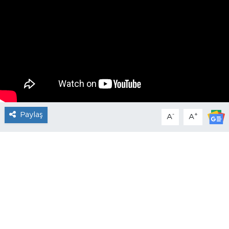
Paylaş
-
+
A
A