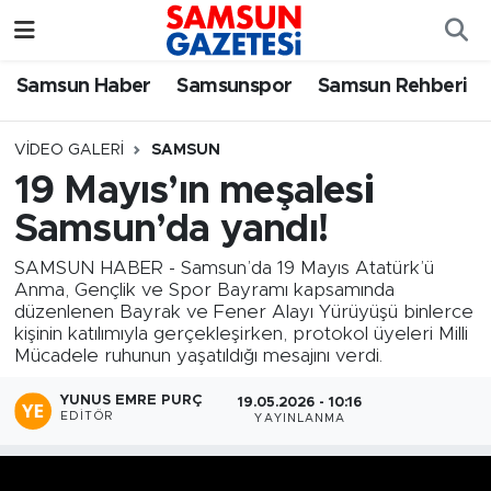
Samsun Haber
Samsun Nöbetçi Eczaneler
Samsun Haber
Samsunspor
Samsun Rehberi
Samsunspor
Samsun Hava Durumu
VIDEO GALERI
SAMSUN
19 Mayıs’ın meşalesi
Samsun Rehberi
SAMSUN Namaz Vakitleri
Samsun’da yandı!
Resmi İlanlar
Samsun Trafik Yoğunluk Haritası
SAMSUN HABER - Samsun’da 19 Mayıs Atatürk’ü
Anma, Gençlik ve Spor Bayramı kapsamında
Süper Lig Puan Durumu ve Fikstür
düzenlenen Bayrak ve Fener Alayı Yürüyüşü binlerce
kişinin katılımıyla gerçekleşirken, protokol üyeleri Milli
Mücadele ruhunun yaşatıldığı mesajını verdi.
Tüm Manşetler
YUNUS EMRE PURÇ
19.05.2026 - 10:16
Son Dakika Haberleri
EDITÖR
YAYINLANMA
Haber Arşivi