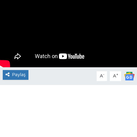
Paylaş
-
+
A
A