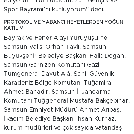
ediyorum. Tüm ulusumuzun Gençlik ve
Spor Bayramı’nı kutluyorum” dedi.
PROTOKOL VE YABANCI HEYETLERDEN YOĞUN
KATILIM
Bayrak ve Fener Alayı Yürüyüşü’ne
Samsun Valisi Orhan Tavlı, Samsun
Büyükşehir Belediye Başkanı Halit Doğan,
Samsun Garnizon Komutanı Gazi
Tümgeneral Davut Alâ, Sahil Güvenlik
Karadeniz Bölge Komutanı Tuğamiral
Ahmet Bahadır, Samsun İl Jandarma
Komutanı Tuğgeneral Mustafa Bakçepınar,
Samsun Emniyet Müdürü Ahmet Arıbaş,
İlkadım Belediye Başkanı İhsan Kurnaz,
kurum müdürleri ve çok sayıda vatandaş