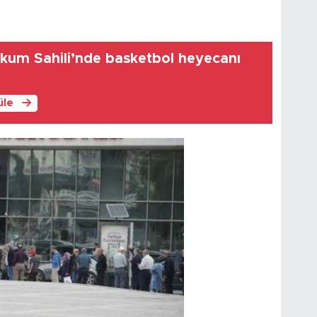
um Sahili’nde basketbol heyecanı
üle