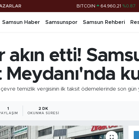
AZARLAR
DOLAR
47,7436
%0.18
EURO
55,2510
%0.32
Samsun Haber
Samsunspor
Samsun Rehberi
Res
STERLİN
64,4811
%0.38
G.ALTIN
6648.99
%2.59
 akın etti! Sams
BİST100
13.779
%-14
BITCOIN
64.960,21
%0.87
 Meydanı'nda k
re temizlik vergisinin ilk taksit ödemelerinde son gün 
1
2 DK
PAYLAŞIM
OKUNMA SÜRESI