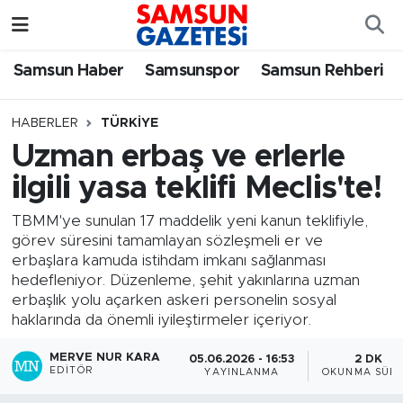
Samsun Haber
Samsun Nöbetçi Eczaneler
Samsun Haber
Samsunspor
Samsun Rehberi
Samsunspor
Samsun Hava Durumu
HABERLER
TÜRKIYE
Uzman erbaş ve erlerle
Samsun Rehberi
SAMSUN Namaz Vakitleri
ilgili yasa teklifi Meclis'te!
Resmi İlanlar
Samsun Trafik Yoğunluk Haritası
TBMM'ye sunulan 17 maddelik yeni kanun teklifiyle,
görev süresini tamamlayan sözleşmeli er ve
Süper Lig Puan Durumu ve Fikstür
erbaşlara kamuda istihdam imkanı sağlanması
hedefleniyor. Düzenleme, şehit yakınlarına uzman
Tüm Manşetler
erbaşlık yolu açarken askeri personelin sosyal
haklarında da önemli iyileştirmeler içeriyor.
Son Dakika Haberleri
MERVE NUR KARA
05.06.2026 - 16:53
2 DK
EDITÖR
YAYINLANMA
OKUNMA SÜRE
Haber Arşivi