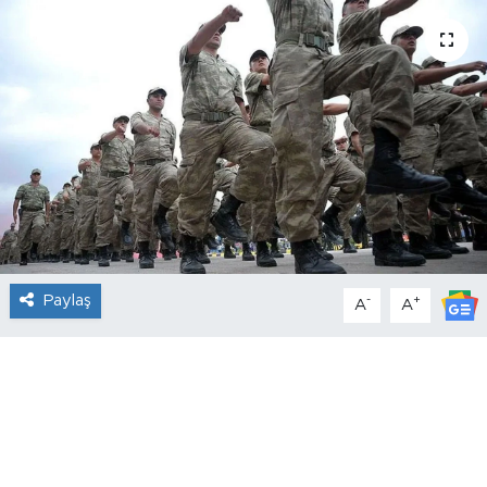
Paylaş
-
+
A
A