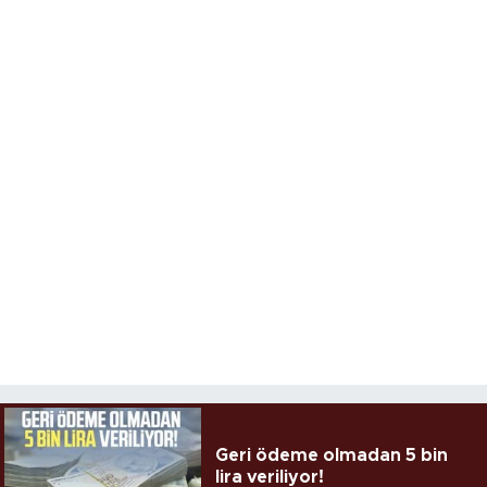
Geri ödeme olmadan 5 bin
lira veriliyor!