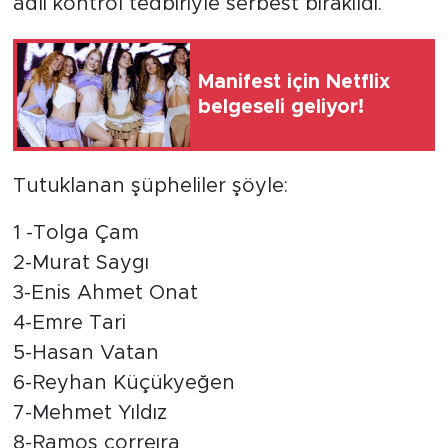
adli kontrol tedbiriyle serbest bırakıldı.
Manifest için Netflix
belgeseli geliyor!
Tutuklanan şüpheliler şöyle:
1 -Tolga Çam
2-Murat Saygı
3-Enis Ahmet Onat
4-Emre Tari
5-Hasan Vatan
6-Reyhan Küçükyeğen
7-Mehmet Yıldız
8-Ramos correıra