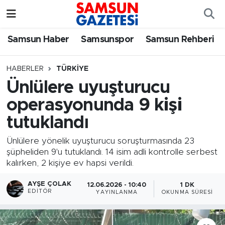
Samsun Haber
Samsun Nöbetçi Eczaneler
Samsun Haber
Samsunspor
Samsun Rehberi
Samsunspor
Samsun Hava Durumu
HABERLER
TÜRKIYE
Ünlülere uyuşturucu
Samsun Rehberi
SAMSUN Namaz Vakitleri
operasyonunda 9 kişi
Resmi İlanlar
Samsun Trafik Yoğunluk Haritası
tutuklandı
Süper Lig Puan Durumu ve Fikstür
Ünlülere yönelik uyuşturucu soruşturmasında 23
şüpheliden 9'u tutuklandı. 14 isim adli kontrolle serbest
kalırken, 2 kişiye ev hapsi verildi.
Tüm Manşetler
AYŞE ÇOLAK
12.06.2026 - 10:40
1 DK
Son Dakika Haberleri
EDITÖR
YAYINLANMA
OKUNMA SÜRESI
Haber Arşivi