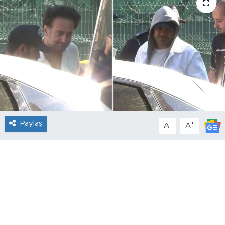
Paylaş
-
+
A
A