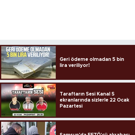
Geri ödeme olmadan 5 bin
lira veriliyor!
Taraftarın Sesi Kanal S
ekranlarında sizlerle 22 Ocak
Pazartesi
Samsun'da FETÖ'cü akrabası