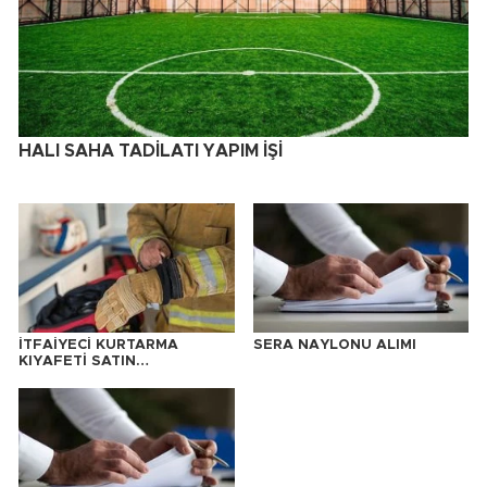
HALI SAHA TADİLATI YAPIM İŞİ
İTFAİYECİ KURTARMA
SERA NAYLONU ALIMI
KIYAFETİ SATIN
ALINACAKTIR