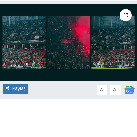
Paylaş
-
+
A
A