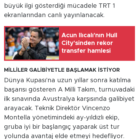
büyük ilgi gösterdiği mücadele TRT 1
ekranlarından canlı yayınlanacak.
Acun Ilıcalı'nın Hull
City'sinden rekor
transfer hamlesi
MİLLİLER GALİBİYETLE BAŞLAMAK İSTİYOR
Dünya Kupası'na uzun yıllar sonra katılma
başarısı gösteren A Milli Takım, turnuvadaki
ilk sınavında Avustralya karşısında galibiyet
arayacak. Teknik Direktör Vincenzo
Montella yönetimindeki ay-yıldızlı ekip,
gruba iyi bir başlangıç yaparak üst tur
yolunda avantaj elde etmeyi hedefliyor.