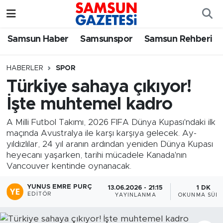
Samsun Haber
Samsun Nöbetçi Eczaneler
Samsun Haber
Samsunspor
Samsun Rehberi
Samsunspor
Samsun Hava Durumu
HABERLER
SPOR
Türkiye sahaya çıkıyor!
Samsun Rehberi
SAMSUN Namaz Vakitleri
İşte muhtemel kadro
Resmi İlanlar
Samsun Trafik Yoğunluk Haritası
A Milli Futbol Takımı, 2026 FIFA Dünya Kupası'ndaki ilk
maçında Avustralya ile karşı karşıya gelecek. Ay-
Süper Lig Puan Durumu ve Fikstür
yıldızlılar, 24 yıl aranın ardından yeniden Dünya Kupası
heyecanı yaşarken, tarihi mücadele Kanada'nın
Tüm Manşetler
Vancouver kentinde oynanacak.
YUNUS EMRE PURÇ
13.06.2026 - 21:15
1 DK
Son Dakika Haberleri
EDITÖR
YAYINLANMA
OKUNMA SÜRE
Haber Arşivi