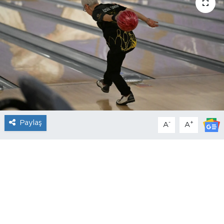
Paylaş
-
+
A
A