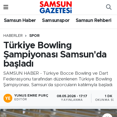
Samsun Haber
Samsun Nöbetçi Eczaneler
Samsun Haber
Samsunspor
Samsun Rehberi
Samsunspor
Samsun Hava Durumu
HABERLER
SPOR
Türkiye Bowling
Samsun Rehberi
SAMSUN Namaz Vakitleri
Şampiyonası Samsun'da
Resmi İlanlar
Samsun Trafik Yoğunluk Haritası
başladı
Süper Lig Puan Durumu ve Fikstür
SAMSUN HABER - Türkiye Bocce Bowling ve Dart
Federasyonu tarafından düzenlenen Türkiye Bowling
Şampiyonası, Samsun’da sporcuların katılımıyla başladı.
Tüm Manşetler
YUNUS EMRE PURÇ
08.05.2026 - 17:17
1 DK
Son Dakika Haberleri
EDITÖR
YAYINLANMA
OKUNMA SÜR
Haber Arşivi