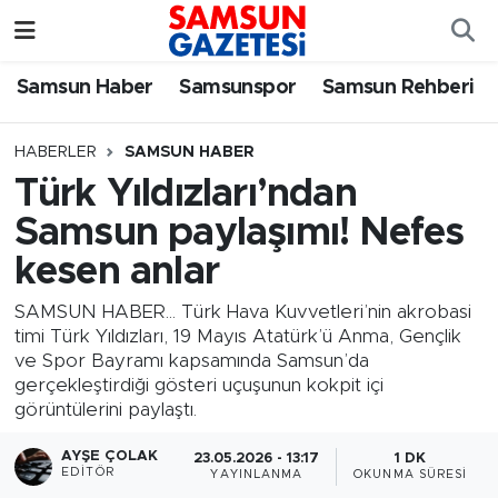
Samsun Haber
Samsun Nöbetçi Eczaneler
Samsun Haber
Samsunspor
Samsun Rehberi
Samsunspor
Samsun Hava Durumu
HABERLER
SAMSUN HABER
Türk Yıldızları’ndan
Samsun Rehberi
SAMSUN Namaz Vakitleri
Samsun paylaşımı! Nefes
Resmi İlanlar
Samsun Trafik Yoğunluk Haritası
kesen anlar
Süper Lig Puan Durumu ve Fikstür
SAMSUN HABER... Türk Hava Kuvvetleri’nin akrobasi
timi Türk Yıldızları, 19 Mayıs Atatürk’ü Anma, Gençlik
ve Spor Bayramı kapsamında Samsun’da
Tüm Manşetler
gerçekleştirdiği gösteri uçuşunun kokpit içi
görüntülerini paylaştı.
Son Dakika Haberleri
AYŞE ÇOLAK
23.05.2026 - 13:17
1 DK
EDITÖR
YAYINLANMA
OKUNMA SÜRESI
Haber Arşivi