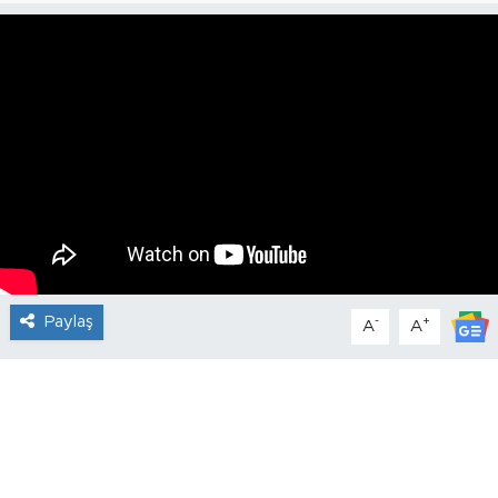
Paylaş
-
+
A
A