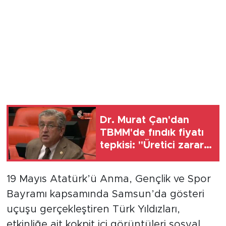
Dr. Murat Çan'dan
TBMM'de fındık fiyatı
tepkisi: "Üretici zarara
mahkum"
19 Mayıs Atatürk’ü Anma, Gençlik ve Spor
Bayramı kapsamında Samsun’da gösteri
uçuşu gerçekleştiren Türk Yıldızları,
etkinliğe ait kokpit içi görüntüleri sosyal