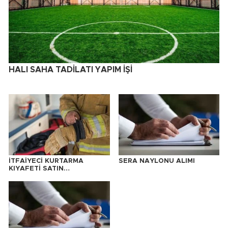
HALI SAHA TADİLATI YAPIM İŞİ
İTFAİYECİ KURTARMA
SERA NAYLONU ALIMI
KIYAFETİ SATIN
ALINACAKTIR