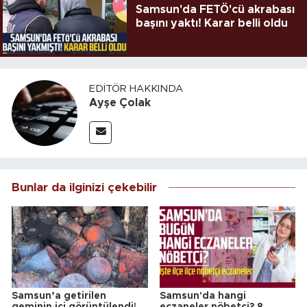
Samsun'da FETÖ'cü akrabası
başını yaktı! Karar belli oldu
EDITÖR HAKKINDA
Ayşe Çolak
Bunlar da ilginizi çekebilir
Samsun’a getirilen
Samsun'da hangi
geminin içi görüntülendi!
eczaneler nöbetçi? 8