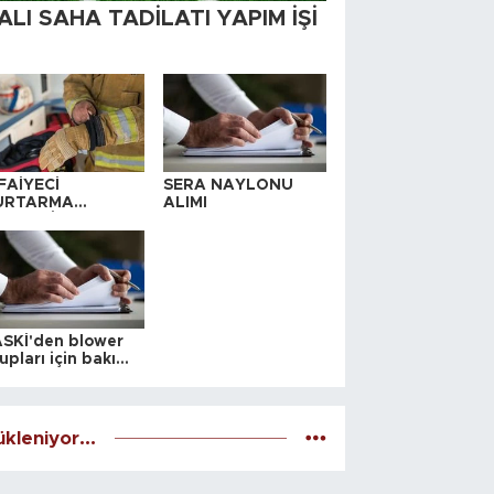
ALI SAHA TADİLATI YAPIM İŞİ
FAİYECİ
SERA NAYLONU
URTARMA
ALIMI
YAFETİ SATIN
LINACAKTIR
SKİ'den blower
upları için bakım
alesi
kleniyor...