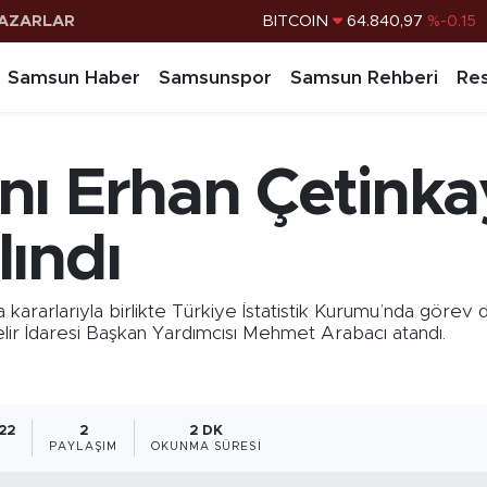
AZARLAR
DOLAR
47,7436
%0.18
EURO
55,2510
%0.32
Samsun Haber
Samsunspor
Samsun Rehberi
Res
STERLİN
64,4811
%0.38
G.ALTIN
6660.55
%0
nı Erhan Çetinka
BİST100
13.779
%-14
BITCOIN
64.840,97
%-0.15
ındı
ararlarıyla birlikte Türkiye İstatistik Kurumu’nda görev 
lir İdaresi Başkan Yardımcısı Mehmet Arabacı atandı.
:22
2
2 DK
PAYLAŞIM
OKUNMA SÜRESI