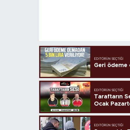
EDITÖRÜN SEÇTIĞI
Geri ödeme o
EDITÖRÜN SEÇTIĞI
Taraftarın Se
Ocak Pazart
EDITÖRÜN SEÇTIĞI