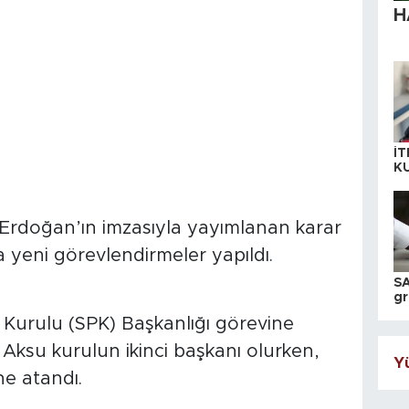
H
İT
K
KI
A
rdoğan’ın imzasıyla yayımlanan karar
yeni görevlendirmeler yapıldı.
SA
gr
ih
 Kurulu (SPK) Başkanlığı görevine
Aksu kurulun ikinci başkanı olurken,
Yü
ne atandı.