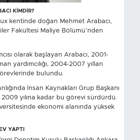
ACI KİMDİR?
eaux kentinde doğan Mehmet Arabacı,
giler Fakültesi Maliye Bölümü’nden
cısı olarak başlayan Arabacı, 2001-
an yardımcılığı, 2004-2007 yılları
görevlerinde bulundu.
kanlığında İnsan Kaynakları Grup Başkanı
, 2009 yılına kadar bu görevi sürdürdü.
iversitesinde ekonomi alanında yüksek
EV YAPTI
Vergi Denetim Kurulu Başkanlığı Ankara