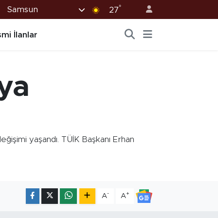
°
Samsun
27
mi İlanlar
ya
değişimi yaşandı. TÜİK Başkanı Erhan
-
+
A
A