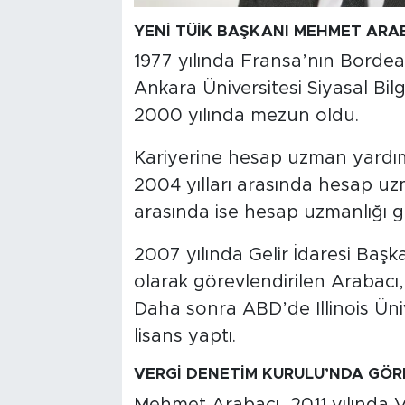
YENİ TÜİK BAŞKANI MEHMET ARAB
1977 yılında Fransa’nın Bord
Ankara Üniversitesi Siyasal Bil
2000 yılında mezun oldu.
Kariyerine hesap uzman yardım
2004 yılları arasında hesap uzm
arasında ise hesap uzmanlığı 
2007 yılında Gelir İdaresi Baş
olarak görevlendirilen Arabacı
Daha sonra ABD’de Illinois Ün
lisans yaptı.
VERGİ DENETİM KURULU’NDA GÖR
Mehmet Arabacı, 2011 yılında 