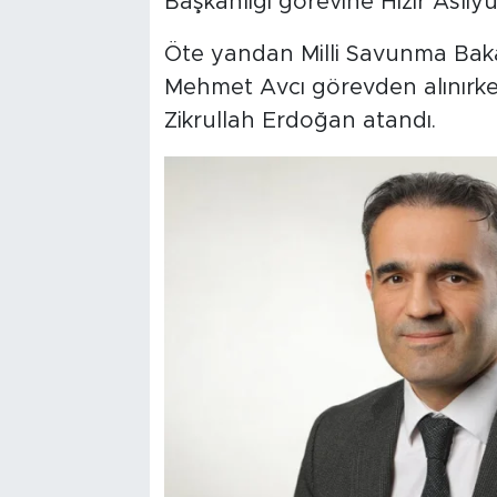
Başkanlığı görevine Hızır Aslıyük
Öte yandan Milli Savunma Baka
Mehmet Avcı görevden alınırke
Zikrullah Erdoğan atandı.