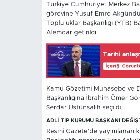
Türkiye Cumhuriyet Merkez Ban
görevine Yusuf Emre Akgündüz 
Topluluklar Başkanlığı (YTB) B
Alemdar getirildi.
Tarihi anla
İçeriği Görünt
Kamu Gözetimi Muhasebe ve De
Başkanlığına İbrahim Ömer Gönü
Serdar Üstünsalih seçildi.
ADLİ TIP KURUMU BAŞKANI DEĞİŞ
Resmi Gazete’de yayımlanan k