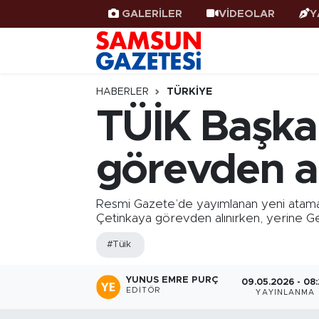
GALERİLER
VİDEOLAR
Y
Samsun Haber
Samsun Nöbetçi Eczaneler
Samsunspor
Samsun Hava Durumu
HABERLER
TÜRKIYE
TÜİK Başka
Samsun Rehberi
SAMSUN Namaz Vakitleri
görevden al
Resmi İlanlar
Samsun Trafik Yoğunluk Haritası
Süper Lig Puan Durumu ve Fikstür
Resmi Gazete’de yayımlanan yeni atama k
Çetinkaya görevden alınırken, yerine Ge
Tüm Manşetler
#Tüik
Son Dakika Haberleri
YUNUS EMRE PURÇ
09.05.2026 - 08
EDITÖR
YAYINLANMA
Haber Arşivi