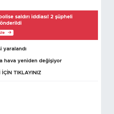
lise saldırı iddiası! 2 şüpheli
önderildi
üle
i yaralandı
da hava yeniden değişiyor
ÇİN TIKLAYINIZ