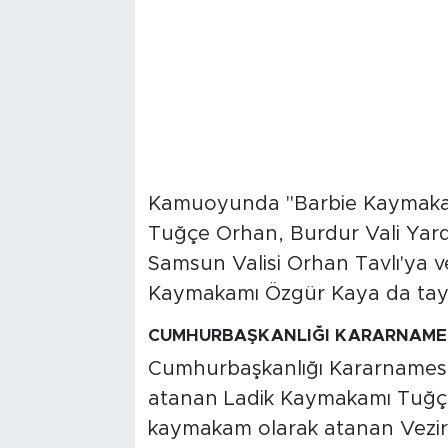
Kamuoyunda "Barbie Kaymakam
Tuğçe Orhan, Burdur Vali Yard
Samsun Valisi Orhan Tavlı'ya v
Kaymakamı Özgür Kaya da tayini
CUMHURBAŞKANLIĞI KARARNAMES
Cumhurbaşkanlığı Kararnamesi i
atanan Ladik Kaymakamı Tuğçe O
kaymakam olarak atanan Vezi