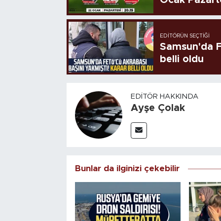
EDITÖRÜN SEÇTIĞI
Samsun'da FE
belli oldu
EDITÖR HAKKINDA
Ayşe Çolak
Bunlar da ilginizi çekebilir