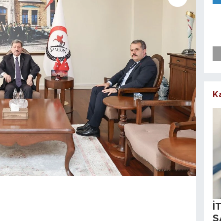
K
İ
S