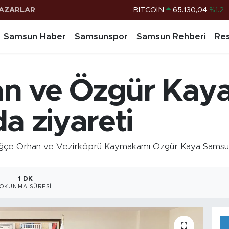
AZARLAR
DOLAR
47,7106
%0.17
EURO
55,1652
%0.27
Samsun Haber
Samsunspor
Samsun Rehberi
Res
STERLİN
64,4046
%0.35
G.ALTIN
6618.49
%2.12
n ve Özgür Kaya
BİST100
13.773
%-19
BITCOIN
65.130,04
%1.2
a ziyareti
e Orhan ve Vezirköprü Kaymakamı Özgür Kaya Samsun Va
1 DK
OKUNMA SÜRESI