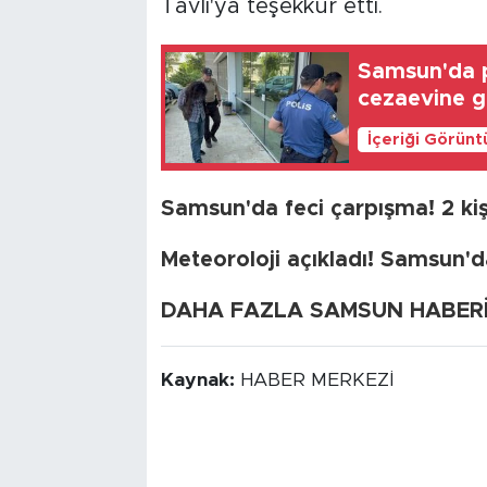
Tavlı'ya teşekkür etti.
Samsun'da po
cezaevine g
İçeriği Görünt
Samsun'da feci çarpışma! 2 kiş
Meteoroloji açıkladı! Samsun'
DAHA FAZLA SAMSUN HABERİ İ
Kaynak:
HABER MERKEZİ