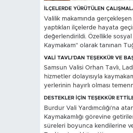
İLÇELERDE YÜRÜTÜLEN ÇALIŞMAL
Valilik makamında gerçekleşen
yaptıkları ilçelerde hayata geçi
değerlendirildi. Özellikle so
Kaymakam" olarak tanınan Tuğçe
VALİ TAVLI'DAN TEŞEKKÜR VE BAŞ
Samsun Valisi Orhan Tavlı, Lad
hizmetler dolayısıyla kaymaka
yerlerinin hayırlı olması temenn
DESTEKLER İÇİN TEŞEKKÜR ETTİL
Burdur Vali Yardımcılığı'na at
Kaymakamlığı görevine getiril
süreleri boyunca kendilerine v