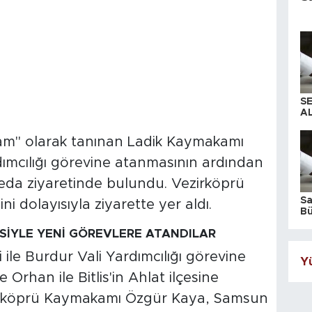
S
AL
" olarak tanınan Ladik Kaymakamı
ımcılığı görevine atanmasının ardından
eda ziyaretinde bulundu. Vezirköprü
S
 dolayısıyla ziyarette yer aldı.
Bü
iş
İYLE YENİ GÖREVLERE ATANDILAR
le Burdur Vali Yardımcılığı görevine
Yü
rhan ile Bitlis'in Ahlat ilçesine
rköprü Kaymakamı Özgür Kaya, Samsun