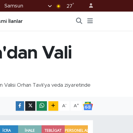
°
Samsun
27
mi İlanlar
'dan Vali
lisi Orhan Tavlı'ya veda ziyaretinde
-
+
A
A