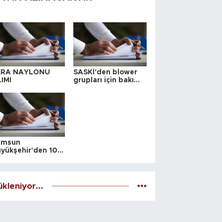
ERA NAYLONU
SASKİ'den blower
IMI
grupları için bakım
ihalesi
amsun
yükşehir'den 10
 yeri satış ihalesi
kleniyor...