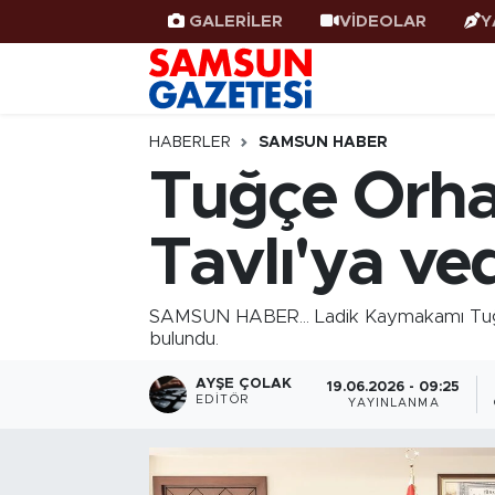
GALERİLER
VİDEOLAR
Y
Samsun Haber
Samsun Nöbetçi Eczaneler
Samsunspor
Samsun Hava Durumu
HABERLER
SAMSUN HABER
Tuğçe Orha
Samsun Rehberi
SAMSUN Namaz Vakitleri
Tavlı'ya ved
Resmi İlanlar
Samsun Trafik Yoğunluk Haritası
Süper Lig Puan Durumu ve Fikstür
SAMSUN HABER... Ladik Kaymakamı Tuğç
bulundu.
Tüm Manşetler
AYŞE ÇOLAK
19.06.2026 - 09:25
EDITÖR
YAYINLANMA
Son Dakika Haberleri
Haber Arşivi