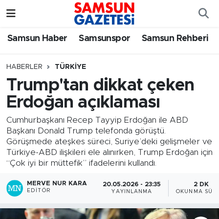
Samsun Haber
Samsun Nöbetçi Eczaneler
Samsun Haber
Samsunspor
Samsun Rehberi
Samsunspor
Samsun Hava Durumu
HABERLER
TÜRKIYE
Trump'tan dikkat çeken
Samsun Rehberi
SAMSUN Namaz Vakitleri
Erdoğan açıklaması
Resmi İlanlar
Samsun Trafik Yoğunluk Haritası
Cumhurbaşkanı Recep Tayyip Erdoğan ile ABD
Başkanı Donald Trump telefonda görüştü.
Süper Lig Puan Durumu ve Fikstür
Görüşmede ateşkes süreci, Suriye’deki gelişmeler ve
Türkiye-ABD ilişkileri ele alınırken, Trump Erdoğan için
Tüm Manşetler
“Çok iyi bir müttefik” ifadelerini kullandı.
MERVE NUR KARA
20.05.2026 - 23:35
2 DK
Son Dakika Haberleri
EDITÖR
YAYINLANMA
OKUNMA SÜRE
Haber Arşivi