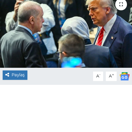
Paylaş
-
+
A
A