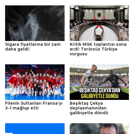
Sigara fiyatlarına bir zam
Kritik MGK toplantısı sona
daha geldi!
erdi! Terörsüz Türkiye
vurgusu
Filenin Sultanları Fransa'yı
Beşiktaş Çekya
3-1 mağlup etti
deplasmanından
galibiyetle döndü