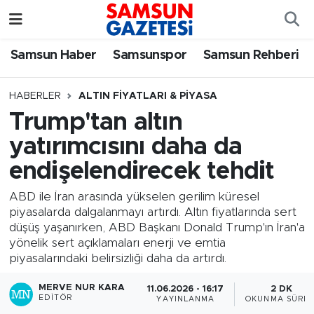
Samsun Haber
Samsun Nöbetçi Eczaneler
Samsun Haber
Samsunspor
Samsun Rehberi
Samsunspor
Samsun Hava Durumu
HABERLER
ALTIN FIYATLARI & PIYASA
Trump'tan altın
Samsun Rehberi
SAMSUN Namaz Vakitleri
yatırımcısını daha da
Resmi İlanlar
Samsun Trafik Yoğunluk Haritası
endişelendirecek tehdit
Süper Lig Puan Durumu ve Fikstür
ABD ile İran arasında yükselen gerilim küresel
piyasalarda dalgalanmayı artırdı. Altın fiyatlarında sert
düşüş yaşanırken, ABD Başkanı Donald Trump'ın İran'a
Tüm Manşetler
yönelik sert açıklamaları enerji ve emtia
piyasalarındaki belirsizliği daha da artırdı.
Son Dakika Haberleri
MERVE NUR KARA
11.06.2026 - 16:17
2 DK
EDITÖR
YAYINLANMA
OKUNMA SÜRES
Haber Arşivi