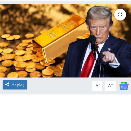
Paylaş
-
+
A
A