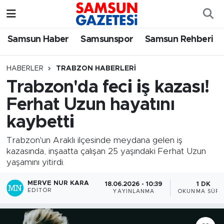
Samsun Haber
Samsun Nöbetçi Eczaneler
Samsun Haber
Samsunspor
Samsun Rehberi
Samsunspor
Samsun Hava Durumu
HABERLER
TRABZON HABERLERI
Trabzon'da feci iş kazası!
Samsun Rehberi
SAMSUN Namaz Vakitleri
Ferhat Uzun hayatını
Resmi İlanlar
Samsun Trafik Yoğunluk Haritası
kaybetti
Süper Lig Puan Durumu ve Fikstür
Trabzon'un Araklı ilçesinde meydana gelen iş
kazasında, inşaatta çalışan 25 yaşındaki Ferhat Uzun
yaşamını yitirdi.
Tüm Manşetler
MERVE NUR KARA
18.06.2026 - 10:39
1 DK
Son Dakika Haberleri
EDITÖR
YAYINLANMA
OKUNMA SÜRE
Haber Arşivi