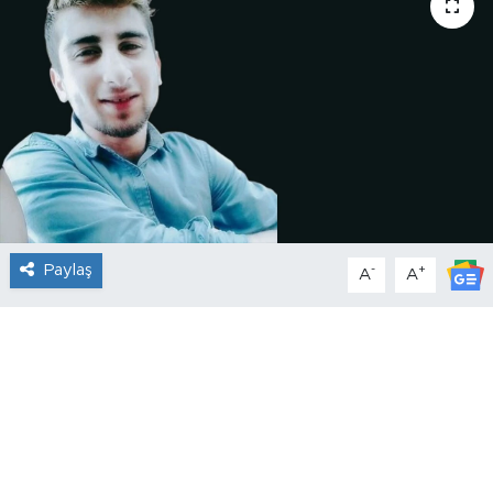
Paylaş
-
+
A
A