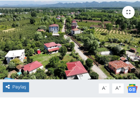
Paylaş
-
+
A
A