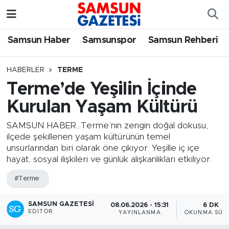
Samsun Haber
Samsun Nöbetçi Eczaneler
Samsun Haber
Samsunspor
Samsun Rehberi
Samsunspor
Samsun Hava Durumu
HABERLER
TERME
Terme’de Yeşilin İçinde
Samsun Rehberi
SAMSUN Namaz Vakitleri
Kurulan Yaşam Kültürü
Resmi İlanlar
Samsun Trafik Yoğunluk Haritası
SAMSUN HABER...Terme’nin zengin doğal dokusu,
ilçede şekillenen yaşam kültürünün temel
Süper Lig Puan Durumu ve Fikstür
unsurlarından biri olarak öne çıkıyor. Yeşille iç içe
hayat, sosyal ilişkileri ve günlük alışkanlıkları etkiliyor.
Tüm Manşetler
#Terme
Son Dakika Haberleri
SAMSUN GAZETESI
08.06.2026 - 15:31
6 DK
EDITÖR
YAYINLANMA
OKUNMA SÜRE
Haber Arşivi