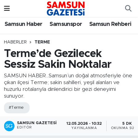
Samsun Haber
Samsun Nöbetçi Eczaneler
Samsun Haber
Samsunspor
Samsun Rehberi
Samsunspor
Samsun Hava Durumu
HABERLER
TERME
Terme’de Gezilecek
Samsun Rehberi
SAMSUN Namaz Vakitleri
Sessiz Sakin Noktalar
Resmi İlanlar
Samsun Trafik Yoğunluk Haritası
SAMSUN HABER...Samsun’un doğal atmosferiyle öne
çıkan ilçesi Terme; sakin sahilleri, yeşil alanları ve
Süper Lig Puan Durumu ve Fikstür
huzurlu rotalarıyla dinlendirici bir gezi deneyimi
sunuyor.
Tüm Manşetler
#Terme
Son Dakika Haberleri
SAMSUN GAZETESI
12.05.2026 - 10:32
5 DK
EDITÖR
YAYINLANMA
OKUNMA SÜRE
Haber Arşivi