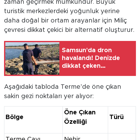
zaman geçirmek mümkündür. Büyük
turistik merkezlerdeki yoğunluk yerine
daha doğal bir ortam arayanlar için Miliç
çevresi dikkat çekici bir alternatif oluşturur.
Samsun'da dron
havalandı! Denizde
dikkat çeken
operasyon
Aşağıdaki tabloda Terme’de öne çıkan
sakin gezi noktaları yer alıyor:
Öne Çıkan
Bölge
Türü
Özelliği
Terme Çayı
Nehir