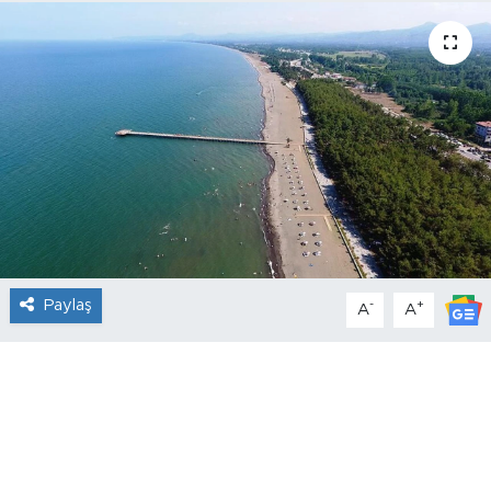
Paylaş
-
+
A
A