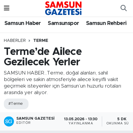
Samsun Haber
Samsun Nöbetçi Eczaneler
Samsun Haber
Samsunspor
Samsun Rehberi
Samsunspor
Samsun Hava Durumu
HABERLER
TERME
Terme’de Ailece
Samsun Rehberi
SAMSUN Namaz Vakitleri
Gezilecek Yerler
Resmi İlanlar
Samsun Trafik Yoğunluk Haritası
SAMSUN HABER...Terme, doğal alanları, sahil
bölgeleri ve sakin atmosferiyle ailece keyifli vakit
Süper Lig Puan Durumu ve Fikstür
geçirmek isteyenler için Samsun’un huzurlu rotaları
arasında yer alıyor.
Tüm Manşetler
#Terme
Son Dakika Haberleri
SAMSUN GAZETESI
13.05.2026 - 13:30
5 DK
EDITÖR
YAYINLANMA
OKUNMA SÜRE
Haber Arşivi