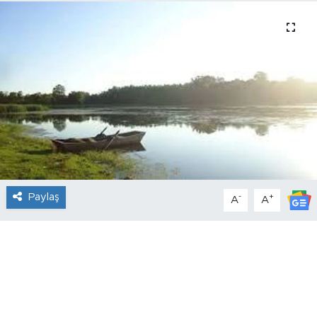
Paylaş
-
+
A
A