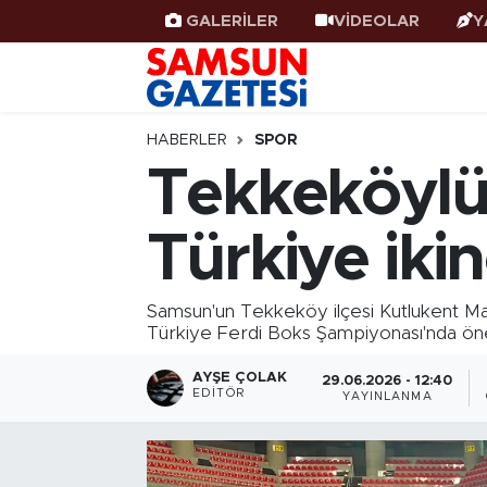
GALERİLER
VİDEOLAR
Y
Samsun Haber
Samsun Nöbetçi Eczaneler
Samsunspor
Samsun Hava Durumu
HABERLER
SPOR
Tekkeköylü 
Samsun Rehberi
SAMSUN Namaz Vakitleri
Türkiye ikin
Resmi İlanlar
Samsun Trafik Yoğunluk Haritası
Süper Lig Puan Durumu ve Fikstür
Samsun'un Tekkeköy ilçesi Kutlukent Mah
Türkiye Ferdi Boks Şampiyonası'nda önem
Tüm Manşetler
AYŞE ÇOLAK
29.06.2026 - 12:40
EDITÖR
YAYINLANMA
Son Dakika Haberleri
Haber Arşivi