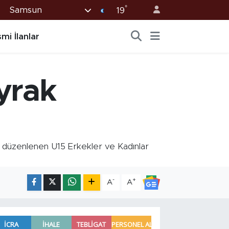
°
Samsun
19
mi İlanlar
yrak
e düzenlenen U15 Erkekler ve Kadınlar
-
+
A
A