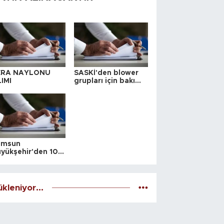
ERA NAYLONU
SASKİ'den blower
IMI
grupları için bakım
ihalesi
amsun
yükşehir'den 10
 yeri satış ihalesi
kleniyor...