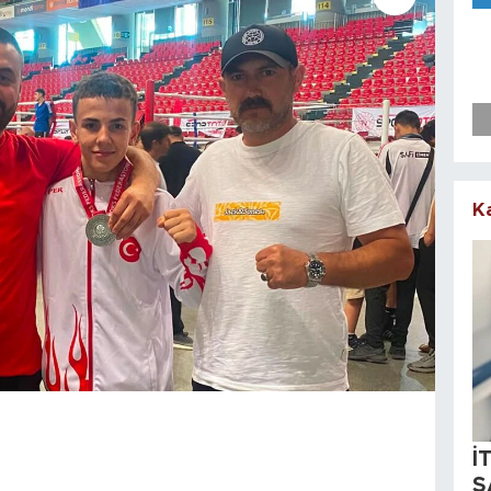
K
İ
S