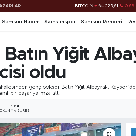
AZARLAR
DOLAR
47,6704
%0
EURO
55,0406
%-0.08
Samsun Haber
Samsunspor
Samsun Rehberi
Res
STERLİN
64,2143
%0
G.ALTIN
6510.40
%0.45
Batın Yiğit Alba
BİST100
13.799
%70
cisi oldu
allesi'nden genç boksör Batın Yiğit Albayrak, Kayseri'd
li bir başarıya imza attı.
1 DK
OKUNMA SÜRESI