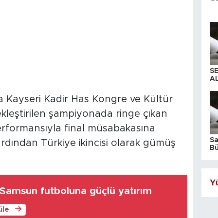
S
AL
da Kayseri Kadir Has Kongre ve Kültür
kleştirilen şampiyonada ringe çıkan
performansıyla final müsabakasına
S
ardından Türkiye ikincisi olarak gümüş
Bü
iş
Yü
amsun futboluna güçlü yatırım
üle