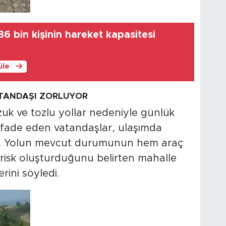
6 bin kişinin hareket kapasitesi
üle
TANDAŞI ZORLUYOR
zuk ve tozlu yollar nedeniyle günlük
ifade eden vatandaşlar, ulaşımda
irdi. Yolun mevcut durumunun hem araç
 risk oluşturduğunu belirten mahalle
erini söyledi.