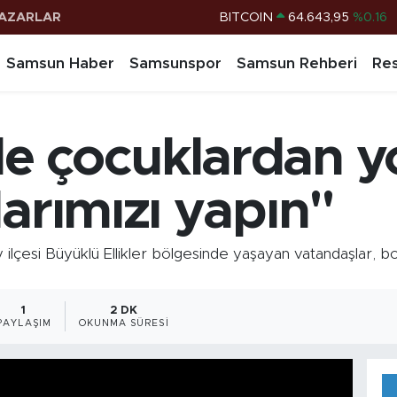
AZARLAR
DOLAR
47,6006
%0.06
EURO
55,0250
%0.02
Samsun Haber
Samsunspor
Samsun Rehberi
Res
STERLİN
64,2398
%0.2
G.ALTIN
6500.87
%0.12
 çocuklardan yol
BİST100
13.799
%70
BITCOIN
64.643,95
%0.16
larımızı yapın"
esi Büyüklü Ellikler bölgesinde yaşayan vatandaşlar, boz
1
2 DK
PAYLAŞIM
OKUNMA SÜRESI