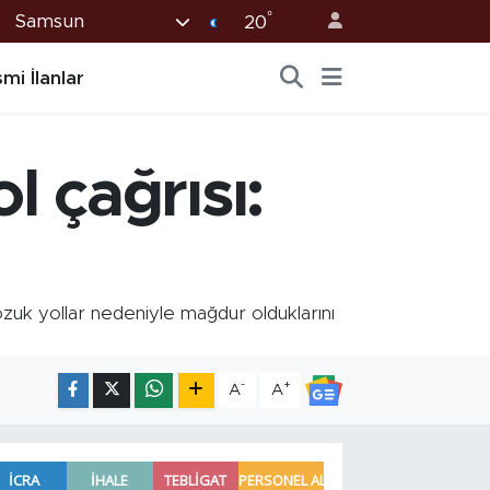
°
Samsun
20
mi İlanlar
 çağrısı:
uk yollar nedeniyle mağdur olduklarını
-
+
A
A