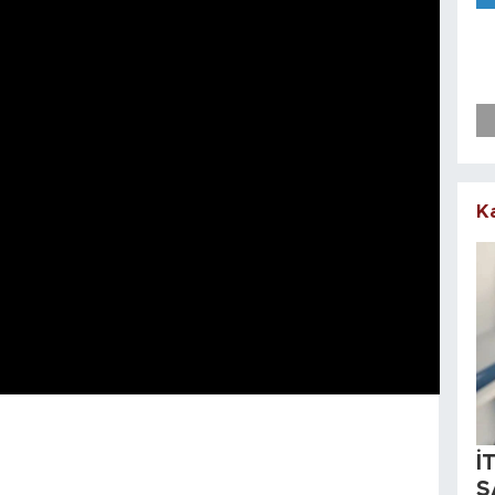
K
İ
S