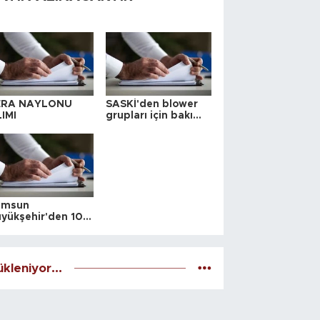
ERA NAYLONU
SASKİ'den blower
IMI
grupları için bakım
ihalesi
amsun
yükşehir'den 10
 yeri satış ihalesi
kleniyor...