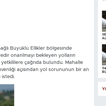
S
AL
ğlı Büyüklü Ellikler bölgesinde
dir onarılmayı bekleyen yolların
ek yetkililere çağrıda bulundu. Mahalle
S
güvenliği açısından yol sorununun bir an
Bü
iş
istedi.
Yü