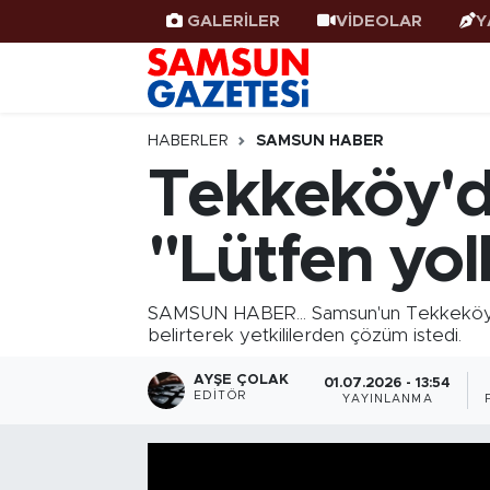
GALERİLER
VİDEOLAR
Y
Samsun Haber
Samsun Nöbetçi Eczaneler
Samsunspor
Samsun Hava Durumu
HABERLER
SAMSUN HABER
Tekkeköy'de
Samsun Rehberi
SAMSUN Namaz Vakitleri
"Lütfen yol
Resmi İlanlar
Samsun Trafik Yoğunluk Haritası
Süper Lig Puan Durumu ve Fikstür
SAMSUN HABER... Samsun'un Tekkeköy ilç
belirterek yetkililerden çözüm istedi.
Tüm Manşetler
AYŞE ÇOLAK
01.07.2026 - 13:54
EDITÖR
YAYINLANMA
Son Dakika Haberleri
Haber Arşivi