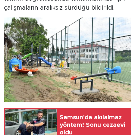
çalışmaların aralıksız sürdüğü bildirildi.
Samsun'da akılalmaz
yöntem! Sonu cezaevi
oldu