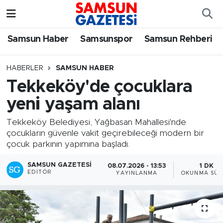
Samsun Haber
Samsun Nöbetçi Eczaneler
Samsun Haber
Samsunspor
Samsun Rehberi
Samsunspor
Samsun Hava Durumu
HABERLER
SAMSUN HABER
Tekkeköy'de çocuklara
Samsun Rehberi
SAMSUN Namaz Vakitleri
yeni yaşam alanı
Resmi İlanlar
Samsun Trafik Yoğunluk Haritası
Tekkeköy Belediyesi, Yağbasan Mahallesi'nde
çocukların güvenle vakit geçirebileceği modern bir
Süper Lig Puan Durumu ve Fikstür
çocuk parkının yapımına başladı.
Tüm Manşetler
SAMSUN GAZETESI
08.07.2026 - 13:53
1 DK
EDITÖR
YAYINLANMA
OKUNMA SÜR
Son Dakika Haberleri
Haber Arşivi