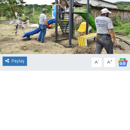
Paylaş
-
+
A
A