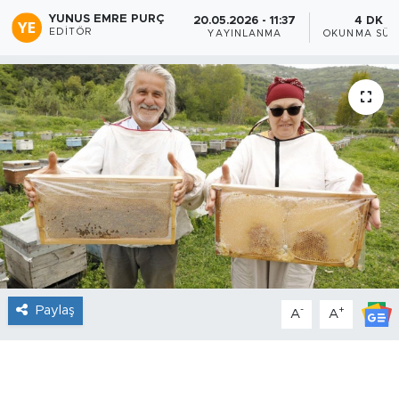
YUNUS EMRE PURÇ
20.05.2026 - 11:37
4 DK
EDITÖR
YAYINLANMA
OKUNMA SÜR
Paylaş
-
+
A
A