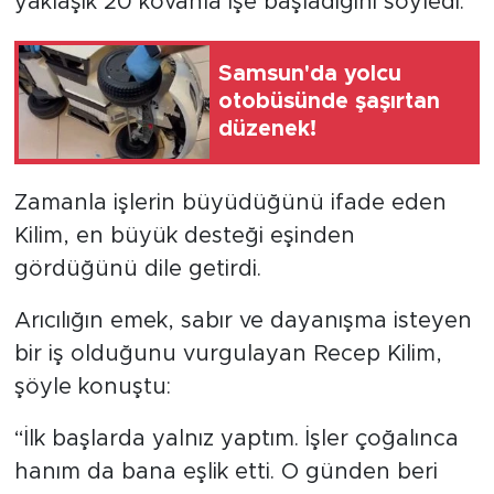
yaklaşık 20 kovanla işe başladığını söyledi.
Samsun'da yolcu
otobüsünde şaşırtan
düzenek!
Zamanla işlerin büyüdüğünü ifade eden
Kilim, en büyük desteği eşinden
gördüğünü dile getirdi.
Arıcılığın emek, sabır ve dayanışma isteyen
bir iş olduğunu vurgulayan Recep Kilim,
şöyle konuştu:
“İlk başlarda yalnız yaptım. İşler çoğalınca
hanım da bana eşlik etti. O günden beri