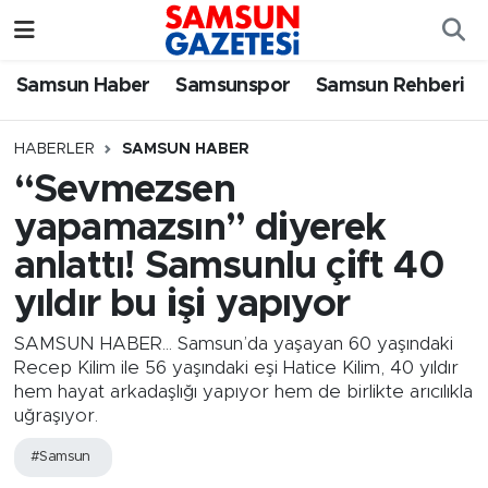
Samsun Haber
Samsun Nöbetçi Eczaneler
Samsun Haber
Samsunspor
Samsun Rehberi
Samsunspor
Samsun Hava Durumu
HABERLER
SAMSUN HABER
“Sevmezsen
Samsun Rehberi
SAMSUN Namaz Vakitleri
yapamazsın” diyerek
Resmi İlanlar
Samsun Trafik Yoğunluk Haritası
anlattı! Samsunlu çift 40
yıldır bu işi yapıyor
Süper Lig Puan Durumu ve Fikstür
SAMSUN HABER... Samsun’da yaşayan 60 yaşındaki
Tüm Manşetler
Recep Kilim ile 56 yaşındaki eşi Hatice Kilim, 40 yıldır
hem hayat arkadaşlığı yapıyor hem de birlikte arıcılıkla
uğraşıyor.
Son Dakika Haberleri
#Samsun
Haber Arşivi