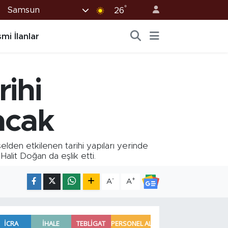
°
Samsun
26
mi İlanlar
ihi
acak
den etkilenen tarihi yapıları yerinde
alit Doğan da eşlik etti.
-
+
A
A