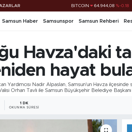
AZARLAR
DOLAR
47,7436
%0.18
EURO
55,2510
%0.32
Samsun Haber
Samsunspor
Samsun Rehberi
Res
STERLİN
64,4811
%0.38
G.ALTIN
6660.55
%0.03
ğu Havza'daki tar
BİST100
13.779
%-14
BITCOIN
64.944,08
%-0.18
eniden hayat bul
ardımcısı Nadir Alpaslan, Samsun'un Havza ilçesinde sel
Valisi Orhan Tavlı ile Samsun Büyükşehir Belediye Başkanı H
1
1 DK
OKUNMA SÜRESI