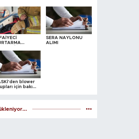
FAİYECİ
SERA NAYLONU
URTARMA
ALIMI
YAFETİ SATIN
LINACAKTIR
SKİ'den blower
upları için bakım
alesi
kleniyor...