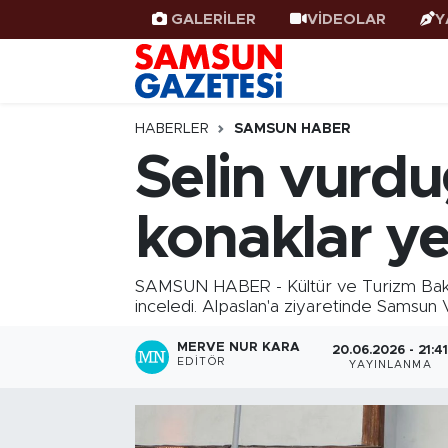
GALERİLER
VİDEOLAR
Y
Samsun Haber
Samsun Nöbetçi Eczaneler
Samsunspor
Samsun Hava Durumu
HABERLER
SAMSUN HABER
Selin vurdu
Samsun Rehberi
SAMSUN Namaz Vakitleri
konaklar y
Resmi İlanlar
Samsun Trafik Yoğunluk Haritası
Süper Lig Puan Durumu ve Fikstür
SAMSUN HABER - Kültür ve Turizm Bakan Y
inceledi. Alpaslan'a ziyaretinde Samsun 
Tüm Manşetler
MERVE NUR KARA
20.06.2026 - 21:4
EDITÖR
YAYINLANMA
Son Dakika Haberleri
Haber Arşivi