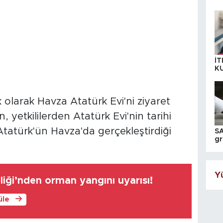
İT
K
KI
A
olarak Havza Atatürk Evi'ni ziyaret
 yetkililerden Atatürk Evi'nin tarihi
tatürk'ün Havza'da gerçekleştirdiği
SA
gr
ih
Yü
liği’nden orman yangını uyarısı!
üle