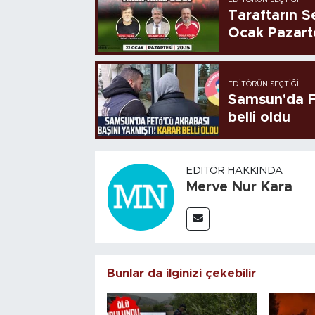
Taraftarın Se
Ocak Pazart
EDITÖRÜN SEÇTIĞI
Samsun'da FE
belli oldu
EDITÖR HAKKINDA
Merve Nur Kara
Bunlar da ilginizi çekebilir