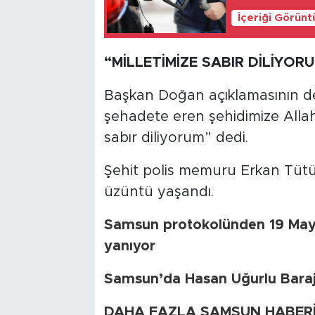
İçeriği Görünt
“MİLLETİMİZE SABIR DİLİYOR
Başkan Doğan açıklamasının d
şehadete eren şehidimize Allah’
sabır diliyorum” dedi.
Şehit polis memuru Erkan Tüt
üzüntü yaşandı.
Samsun protokolünden 19 Mayıs 
yanıyor
Samsun’da Hasan Uğurlu Barajı i
DAHA FAZLA SAMSUN HABERİ İ