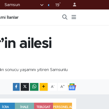
°
Samsun
19
mi İlanlar
in ailesi
ı sonucu yaşamını yitiren Samsunlu
-
+
A
A