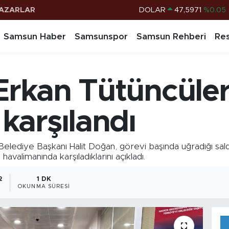
AZARLAR
DOLAR
47,5971
%0.05
EURO
55,1336
%0.18
Samsun Haber
Samsunspor
Samsun Rehberi
Res
STERLİN
64,2534
%0.22
G.ALTIN
6527.85
%0.54
Erkan Tütüncüler’
BİST100
13.703
%11
BITCOIN
64.927,78
%1.32
karşılandı
iye Başkanı Halit Doğan, görevi başında uğradığı saldır
avalimanında karşıladıklarını açıkladı.
2
1 DK
OKUNMA SÜRESI