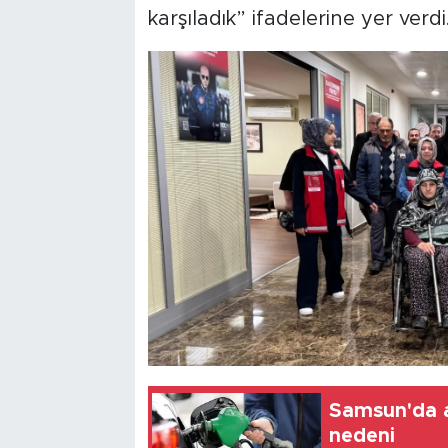
karşıladık” ifadelerine yer verdi
Samsun'da a
nedeni