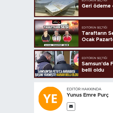
EDITÖRÜN SEÇTIĞI
Geri ödeme o
EDITÖRÜN SEÇTIĞI
Taraftarın Se
Ocak Pazart
EDITÖRÜN SEÇTIĞI
Samsun'da FE
belli oldu
EDITÖR HAKKINDA
Yunus Emre Purç