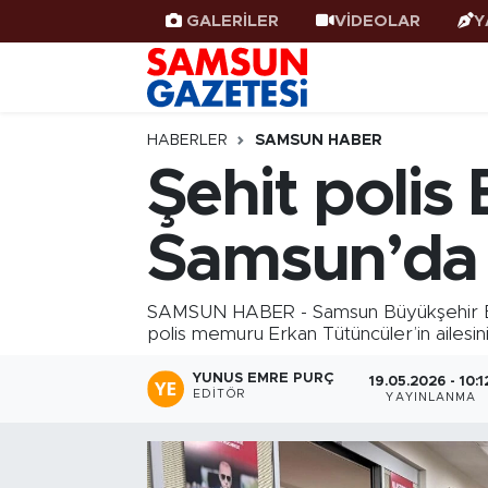
GALERİLER
VİDEOLAR
Y
Samsun Haber
Samsun Nöbetçi Eczaneler
Samsunspor
Samsun Hava Durumu
HABERLER
SAMSUN HABER
Şehit polis 
Samsun Rehberi
SAMSUN Namaz Vakitleri
Samsun’da 
Resmi İlanlar
Samsun Trafik Yoğunluk Haritası
Süper Lig Puan Durumu ve Fikstür
SAMSUN HABER - Samsun Büyükşehir Beled
polis memuru Erkan Tütüncüler’in ailesini h
Tüm Manşetler
YUNUS EMRE PURÇ
19.05.2026 - 10:1
EDITÖR
YAYINLANMA
Son Dakika Haberleri
Haber Arşivi