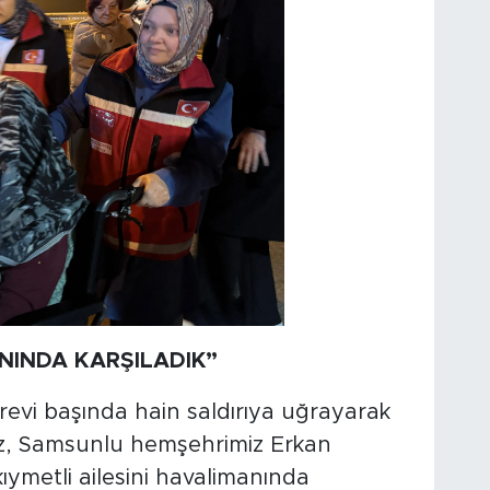
ANINDA KARŞILADIK”
evi başında hain saldırıya uğrayarak
iz, Samsunlu hemşehrimiz Erkan
ıymetli ailesini havalimanında