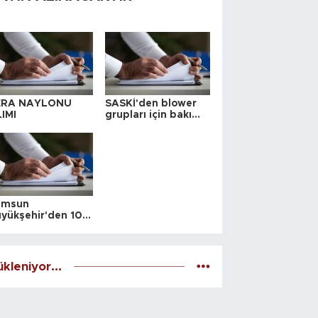
ERA NAYLONU
SASKİ'den blower
IMI
grupları için bakım
ihalesi
amsun
yükşehir'den 10
 yeri satış ihalesi
kleniyor...