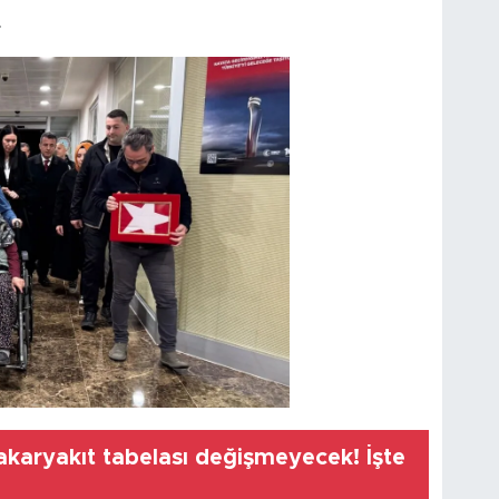
.
karyakıt tabelası değişmeyecek! İşte