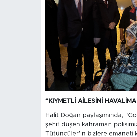
“KIYMETLİ AİLESİNİ HAVALİM
Halit Doğan paylaşımında, “Gör
şehit düşen kahraman polisim
Tütüncüler’in bizlere emaneti k