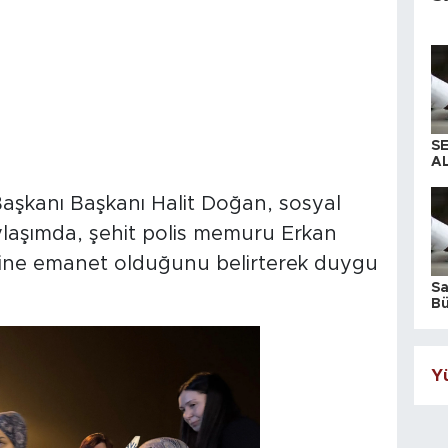
S
AL
şkanı Başkanı Halit Doğan, sosyal
laşımda, şehit polis memuru Erkan
erine emanet olduğunu belirterek duygu
S
Bü
iş
Yü