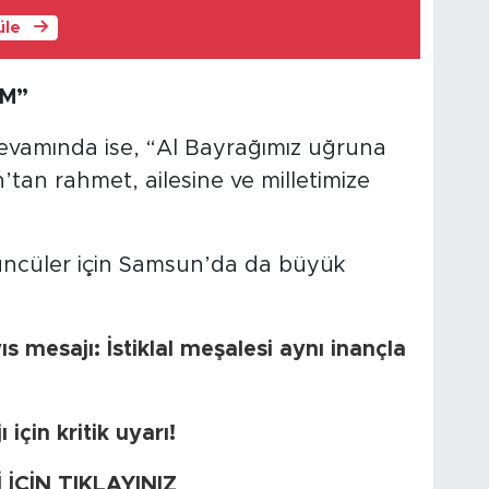
üle
UM”
evamında ise, “Al Bayrağımız uğruna
tan rahmet, ailesine ve milletimize
üncüler için Samsun’da da büyük
mesajı: İstiklal meşalesi aynı inançla
çin kritik uyarı!
ÇİN TIKLAYINIZ