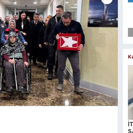
K
İ
S