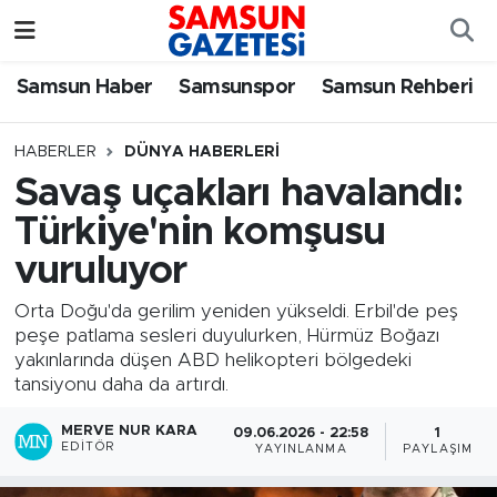
Samsun Haber
Samsun Nöbetçi Eczaneler
Samsun Haber
Samsunspor
Samsun Rehberi
Samsunspor
Samsun Hava Durumu
HABERLER
DÜNYA HABERLERI
Savaş uçakları havalandı:
Samsun Rehberi
SAMSUN Namaz Vakitleri
Türkiye'nin komşusu
Resmi İlanlar
Samsun Trafik Yoğunluk Haritası
vuruluyor
Süper Lig Puan Durumu ve Fikstür
Orta Doğu'da gerilim yeniden yükseldi. Erbil'de peş
peşe patlama sesleri duyulurken, Hürmüz Boğazı
yakınlarında düşen ABD helikopteri bölgedeki
Tüm Manşetler
tansiyonu daha da artırdı.
Son Dakika Haberleri
MERVE NUR KARA
09.06.2026 - 22:58
1
EDITÖR
YAYINLANMA
PAYLAŞIM
Haber Arşivi