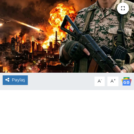
Paylaş
-
+
A
A