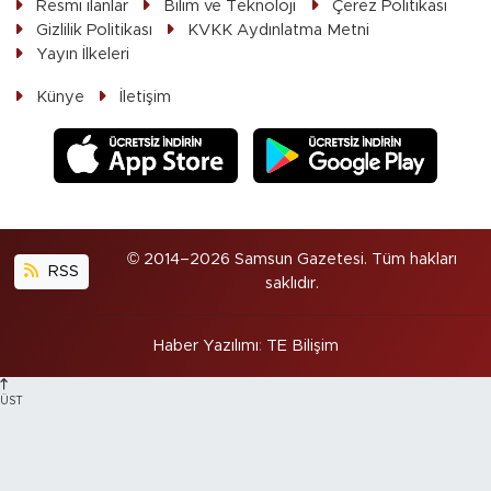
Resmi ilanlar
Bilim ve Teknoloji
Çerez Politikası
Gizlilik Politikası
KVKK Aydınlatma Metni
Yayın İlkeleri
Künye
İletişim
© 2014–2026 Samsun Gazetesi. Tüm hakları
RSS
saklıdır.
Haber Yazılımı
:
TE Bilişim
ÜST