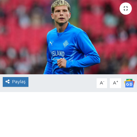
Paylaş
-
+
A
A