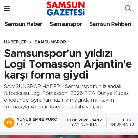
Samsun Haber
Samsun Nöbetçi Eczaneler
Samsun Haber
Samsunspor
Samsun Rehberi
Samsunspor
Samsun Hava Durumu
HABERLER
SAMSUNSPOR
Samsunspor'un yıldızı
Samsun Rehberi
SAMSUN Namaz Vakitleri
Logi Tomasson Arjantin'e
Resmi İlanlar
Samsun Trafik Yoğunluk Haritası
karşı forma giydi
Süper Lig Puan Durumu ve Fikstür
SAMSUNSPOR HABER - Samsunspor'un İzlandalı
futbolcusu Logi Tómasson, 2026 FIFA Dünya Kupası
öncesinde oynanan hazırlık maçında milli takım
Tüm Manşetler
formasıyla Arjantin karşısında sahaya çıktı.
Son Dakika Haberleri
YUNUS EMRE PURÇ
10.06.2026 - 14:12
1 DK
EDITÖR
YAYINLANMA
OKUNMA SÜRE
Haber Arşivi